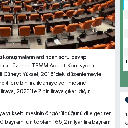
ki konuşmaların ardından soru-cevap
1
 soruları üzerine TBMM Adalet Komisyonu
kili Cüneyt Yüksel, 2018'deki düzenlemeyle
ilere bin lira ikramiye verilmesine
raya, 2023'te 2 bin liraya çıkarıldığını
raya yükseltilmesinin öngörüldüğünü dile getiren
1
0 bayram için toplam 166,2 milyar lira bayram
G