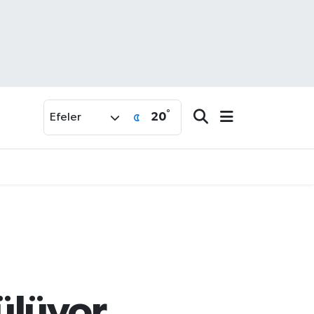
°
20
Efeler
ülüyor