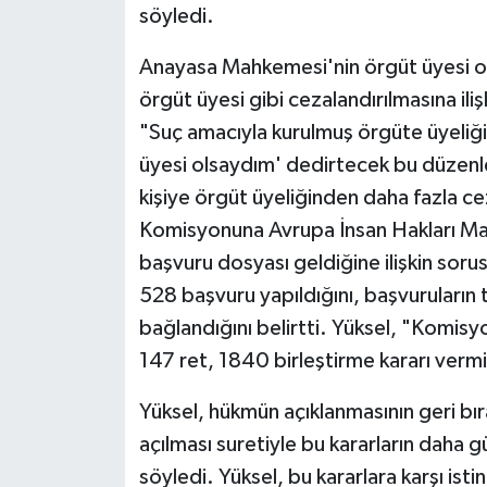
söyledi.
Anayasa Mahkemesi'nin örgüt üyesi olm
örgüt üyesi gibi cezalandırılmasına ili
"Suç amacıyla kurulmuş örgüte üyeliğin
üyesi olsaydım' dedirtecek bu düzenlem
kişiye örgüt üyeliğinden daha fazla c
Komisyonuna Avrupa İnsan Hakları M
başvuru dosyası geldiğine ilişkin sor
528 başvuru yapıldığını, başvuruların
bağlandığını belirtti. Yüksel, "Komisyon
147 ret, 1840 birleştirme kararı vermi
Yüksel, hükmün açıklanmasının geri bıra
açılması suretiyle bu kararların daha 
söyledi. Yüksel, bu kararlara karşı ist