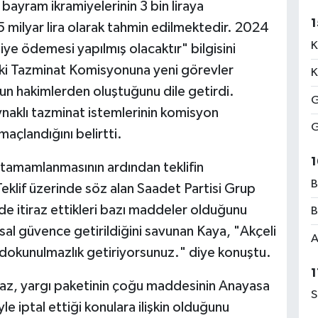
bayram ikramiyelerinin 3 bin liraya
1
,5 milyar lira olarak tahmin edilmektedir. 2024
K
iye ödemesi yapılmış olacaktır" bilgisini
eki Tazminat Komisyonuna yeni görevler
K
un hakimlerden oluştuğunu dile getirdi.
G
naklı tazminat istemlerinin komisyon
G
maçlandığını belirtti.
1
 tamamlanmasının ardından teklifin
B
eklif üzerinde söz alan Saadet Partisi Grup
nde itiraz ettikleri bazı maddeler olduğunu
B
asal güvence getirildiğini savunan Kaya, "Akçeli
A
re dokunulmazlık getiriyorsunuz." diye konuştu.
1
yraz, yargı paketinin çoğu maddesinin Anayasa
S
e iptal ettiği konulara ilişkin olduğunu