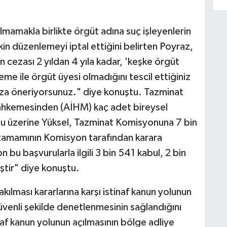
amakla birlikte örgüt adına suç işleyenlerin
şkin düzenlemeyi iptal ettiğini belirten Poyraz,
 cezası 2 yıldan 4 yıla kadar, 'keşke örgüt
e ile örgüt üyesi olmadığını tescil ettiğiniz
eza öneriyorsunuz." diye konuştu. Tazminat
ahkemesinden (AİHM) kaç adet bireysel
usu üzerine Yüksel, Tazminat Komisyonuna 7 bin
 tamamının Komisyon tarafından karara
 bu başvurularla ilgili 3 bin 541 kabul, 2 bin
ştir" diye konuştu.
kılması kararlarına karşı istinaf kanun yolunun
güvenli şekilde denetlenmesinin sağlandığını
inaf kanun yolunun açılmasının bölge adliye