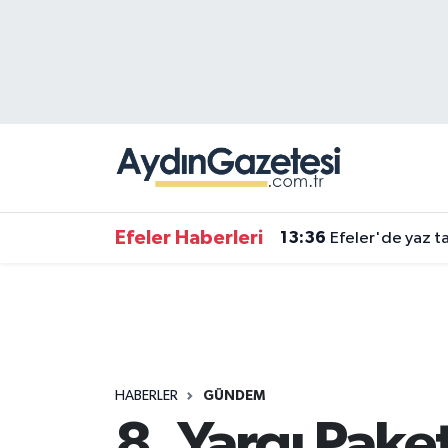
Efeler Hava Durumu
Efeler Trafik Yoğunluk Haritası
Süper Lig Puan Durumu ve Fikstür
Tüm Manşetler
Efeler Haberleri
13:36
Efeler'de yaz ta
Son Dakika Haberleri
Haber Arşivi
HABERLER
GÜNDEM
8. Yargı Pak