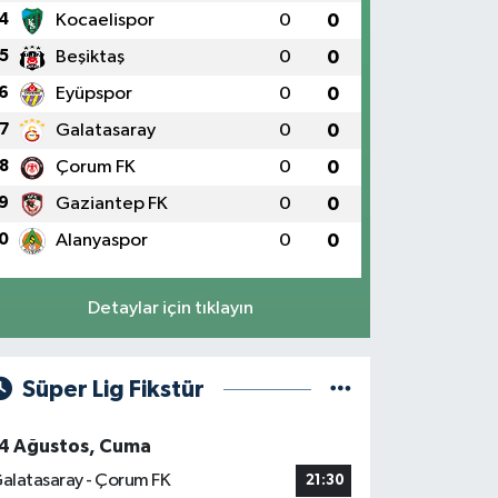
4
Kocaelispor
0
0
5
Beşiktaş
0
0
6
Eyüpspor
0
0
7
Galatasaray
0
0
8
Çorum FK
0
0
9
Gaziantep FK
0
0
0
Alanyaspor
0
0
Detaylar için tıklayın
Süper Lig Fikstür
4 Ağustos, Cuma
alatasaray - Çorum FK
21:30