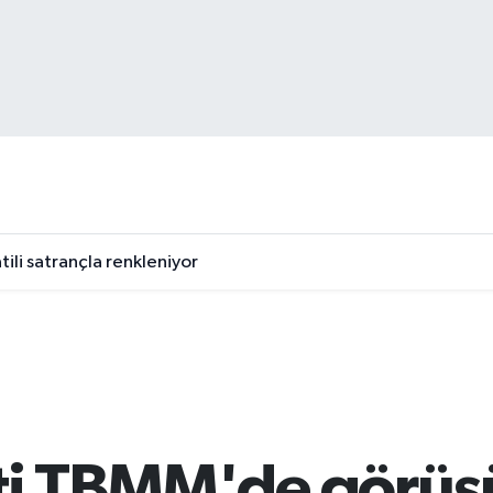
tili satrançla renkleniyor
eti TBMM'de görüş