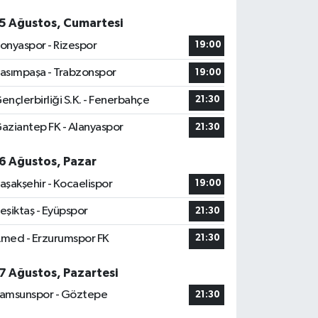
5 Ağustos, Cumartesi
onyaspor - Rizespor
19:00
asımpaşa - Trabzonspor
19:00
ençlerbirliği S.K. - Fenerbahçe
21:30
aziantep FK - Alanyaspor
21:30
6 Ağustos, Pazar
aşakşehir - Kocaelispor
19:00
eşiktaş - Eyüpspor
21:30
med - Erzurumspor FK
21:30
7 Ağustos, Pazartesi
amsunspor - Göztepe
21:30