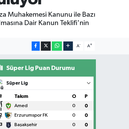
za Muhakemesi Kanunu ile Bazı
asına Dair Kanun Teklifi'nin
-
+
A
A
Süper Lig Puan Durumu
Süper Lig
#
Takım
O
P
1
Amed
0
0
2
Erzurumspor FK
0
0
3
Başakşehir
0
0