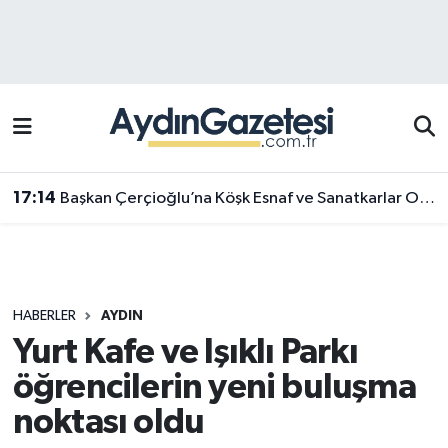
Efeler Hava Durumu
Efeler Trafik Yoğunluk Haritası
Süper Lig Puan Durumu ve Fikstür
17:14
Başkan Çerçioğlu’na Köşk Esnaf ve Sanatkarlar Odası’ndan ziyaret
Tüm Manşetler
Son Dakika Haberleri
HABERLER
AYDIN
Haber Arşivi
Yurt Kafe ve Işıklı Parkı
öğrencilerin yeni buluşma
noktası oldu