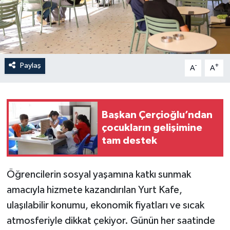
Paylaş
-
+
A
A
Başkan Çerçioğlu’ndan
çocukların gelişimine
tam destek
Öğrencilerin sosyal yaşamına katkı sunmak
amacıyla hizmete kazandırılan Yurt Kafe,
ulaşılabilir konumu, ekonomik fiyatları ve sıcak
atmosferiyle dikkat çekiyor. Günün her saatinde