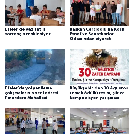
Efeler'de yaz tatili
Başkan Çerçioğlu’na Köşk
satrançla renkleniyor
Esnaf ve Sanatkarlar
Odası’ndan ziyaret
Efeler’de yol yenileme
Büyükşehir'den 30 Ağustos
çalışmalarının yeni adresi
temalı ödüllü resim, şiir ve
Pınardere Mahallesi
kompozisyon yarışması