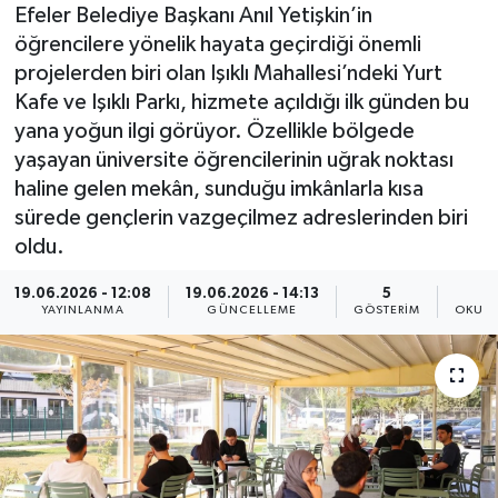
Efeler Belediye Başkanı Anıl Yetişkin’in
öğrencilere yönelik hayata geçirdiği önemli
projelerden biri olan Işıklı Mahallesi’ndeki Yurt
Kafe ve Işıklı Parkı, hizmete açıldığı ilk günden bu
yana yoğun ilgi görüyor. Özellikle bölgede
yaşayan üniversite öğrencilerinin uğrak noktası
haline gelen mekân, sunduğu imkânlarla kısa
sürede gençlerin vazgeçilmez adreslerinden biri
oldu.
19.06.2026 - 12:08
19.06.2026 - 14:13
5
YAYINLANMA
GÜNCELLEME
GÖSTERIM
OKUNM