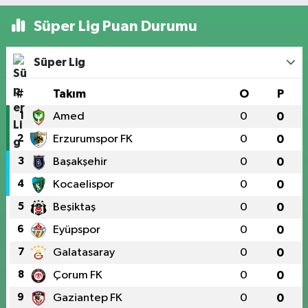
Süper Lig Puan Durumu
Süper Lig
#
Takım
O
P
1
Amed
0
0
2
Erzurumspor FK
0
0
3
Başakşehir
0
0
4
Kocaelispor
0
0
5
Beşiktaş
0
0
6
Eyüpspor
0
0
7
Galatasaray
0
0
8
Çorum FK
0
0
9
Gaziantep FK
0
0