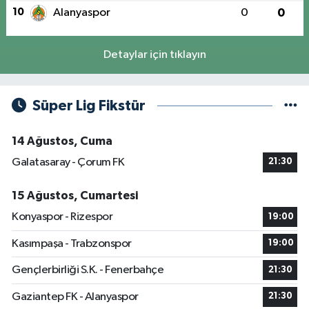
10
Alanyaspor
0
0
Detaylar için tıklayın
Süper Lig Fikstür
14 Ağustos, Cuma
Galatasaray - Çorum FK
21:30
15 Ağustos, Cumartesi
Konyaspor - Rizespor
19:00
Kasımpaşa - Trabzonspor
19:00
Gençlerbirliği S.K. - Fenerbahçe
21:30
Gaziantep FK - Alanyaspor
21:30