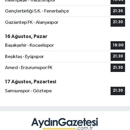
Kasımpaşa - Trabzonspor
Gençlerbirliği S.K. - Fenerbahçe
21:30
Gaziantep FK - Alanyaspor
21:30
16 Ağustos, Pazar
Başakşehir - Kocaelispor
19:00
Beşiktaş - Eyüpspor
21:30
Amed - Erzurumspor FK
21:30
17 Ağustos, Pazartesi
Samsunspor - Göztepe
21:30