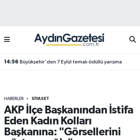
Efeler Hava Durumu
Efeler Trafik Yoğunluk Haritası
Süper Lig Puan Durumu ve Fikstür
14:56
Büyükşehir'den 7 Eylül temalı ödüllü yarışma
Tüm Manşetler
Son Dakika Haberleri
HABERLER
SIYASET
Haber Arşivi
AKP İlçe Başkanından İstifa
Eden Kadın Kolları
Başkanına: "Görsellerini