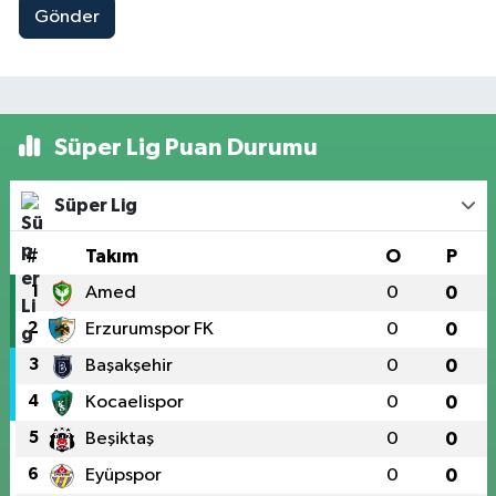
Gönder
Süper Lig Puan Durumu
Süper Lig
#
Takım
O
P
1
Amed
0
0
2
Erzurumspor FK
0
0
3
Başakşehir
0
0
4
Kocaelispor
0
0
5
Beşiktaş
0
0
6
Eyüpspor
0
0