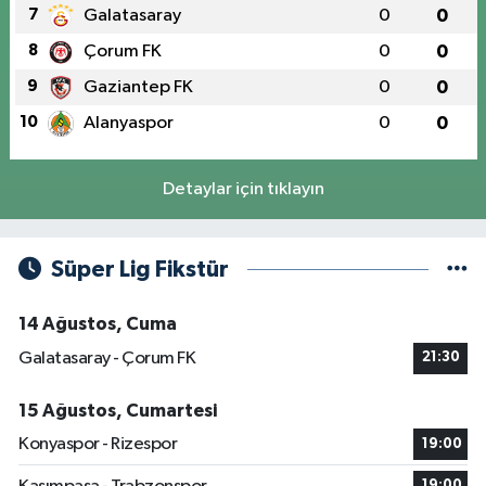
7
Galatasaray
0
0
8
Çorum FK
0
0
9
Gaziantep FK
0
0
10
Alanyaspor
0
0
Detaylar için tıklayın
Süper Lig Fikstür
14 Ağustos, Cuma
Galatasaray - Çorum FK
21:30
15 Ağustos, Cumartesi
Konyaspor - Rizespor
19:00
19:00