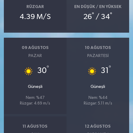
RÜZGAR
EN DÜŞÜK / EN YÜKSEK
°
°
4.39 M/S
26
/ 34
09 AĞUSTOS
10 AĞUSTOS
PAZAR
PAZARTESI
°
°
30
31
Güneşli
Güneşli
Nem: %47
Nem: %44
Rüzgar: 4.69 m/s
Rüzgar: 5.11 m/s
11 AĞUSTOS
12 AĞUSTOS