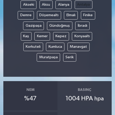
Akseki
Aksu
Alanya
Antalya
Demre
Döşemealtı
Elmalı
Finike
Gazipaşa
Gündoğmuş
İbradı
Kaş
Kemer
Kepez
Konyaaltı
Korkuteli
Kumluca
Manavgat
Muratpaşa
Serik
NEM
BASINÇ
%47
1004 HPA
hpa