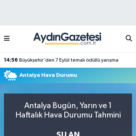
Efeler Hava Durumu
Efeler Trafik Yoğunluk Haritası
Süper Lig Puan Durumu ve Fikstür
14:56
Büyükşehir'den 7 Eylül temalı ödüllü yarışma
Tüm Manşetler
Antalya Hava Durumu
Son Dakika Haberleri
Haber Arşivi
Antalya Bugün, Yarın ve 1
Haftalık Hava Durumu Tahmini
ŞU AN