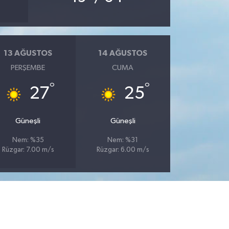
13 AĞUSTOS
14 AĞUSTOS
PERŞEMBE
CUMA
°
°
27
25
Güneşli
Güneşli
Nem: %35
Nem: %31
Rüzgar: 7.00 m/s
Rüzgar: 6.00 m/s