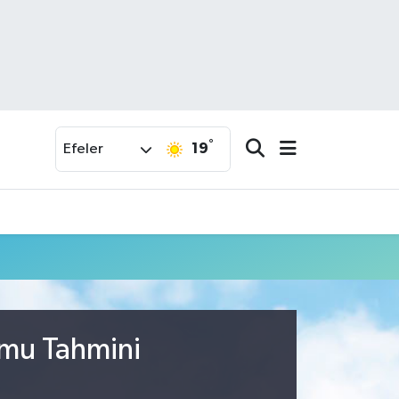
°
19
Efeler
umu Tahmini