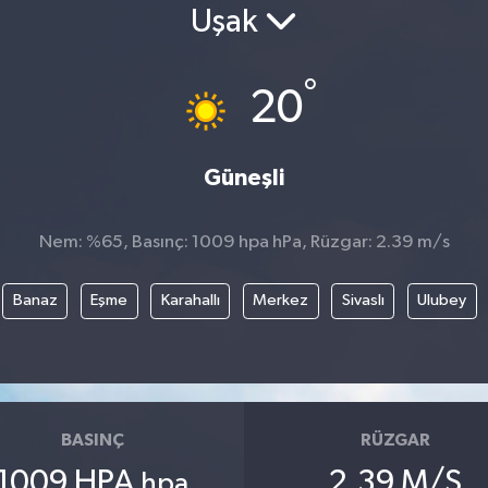
Uşak
°
20
Güneşli
Nem: %65, Basınç: 1009 hpa hPa, Rüzgar: 2.39 m/s
Banaz
Eşme
Karahallı
Merkez
Sivaslı
Ulubey
BASINÇ
RÜZGAR
1009 HPA
2.39 M/S
hpa