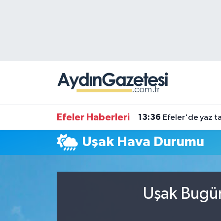
Efeler Hava Durumu
Efeler Trafik Yoğunluk Haritası
Süper Lig Puan Durumu ve Fikstür
Tüm Manşetler
Efeler Haberleri
13:36
Efeler'de yaz ta
Son Dakika Haberleri
Uşak Hava Durumu
Haber Arşivi
Uşak Bugün