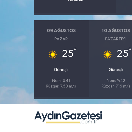
09 AĞUSTOS
10 AĞUSTOS
PAZAR
PAZARTESI
°
°
25
25
Güneşli
Güneşli
Nem: %41
Nem: %42
Rüzgar: 7.50 m/s
Rüzgar: 7.19 m/s