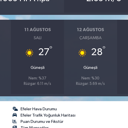
11 AĞUSTOS
12 AĞUSTOS
SALI
ÇARŞAMBA
°
°
27
28
Güneşli
Güneşli
Nem: %37
Nem: %30
Rüzgar: 6.11 m/s
Rüzgar: 5.69 m/s
Efeler Hava Durumu
Efeler Trafik Yoğunluk Haritası
Puan Durumu ve Fikstür
Tüm Manşetler