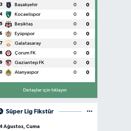
3
Başakşehir
0
0
4
Kocaelispor
0
0
5
Beşiktaş
0
0
6
Eyüpspor
0
0
7
Galatasaray
0
0
8
Çorum FK
0
0
9
Gaziantep FK
0
0
0
Alanyaspor
0
0
Detaylar için tıklayın
Süper Lig Fikstür
4 Ağustos, Cuma