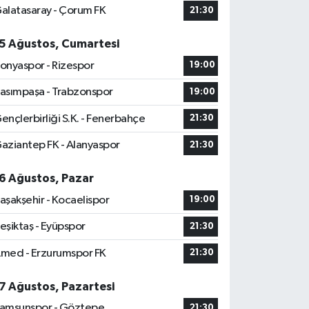
alatasaray - Çorum FK
21:30
5 Ağustos, Cumartesi
onyaspor - Rizespor
19:00
asımpaşa - Trabzonspor
19:00
ençlerbirliği S.K. - Fenerbahçe
21:30
aziantep FK - Alanyaspor
21:30
6 Ağustos, Pazar
aşakşehir - Kocaelispor
19:00
eşiktaş - Eyüpspor
21:30
med - Erzurumspor FK
21:30
7 Ağustos, Pazartesi
amsunspor - Göztepe
21:30