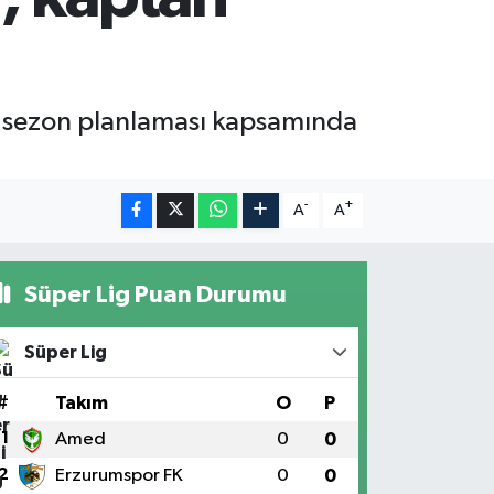
ni sezon planlaması kapsamında
-
+
A
A
Süper Lig Puan Durumu
Süper Lig
#
Takım
O
P
1
Amed
0
0
2
Erzurumspor FK
0
0