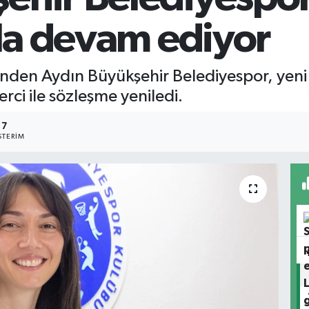
ola devam ediyor
rinden Aydın Büyükşehir Belediyespor, ye
rci ile sözleşme yeniledi.
7
TERIM