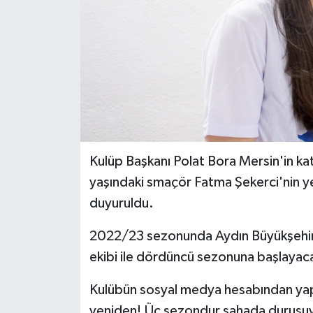
Kulüp Başkanı Polat Bora Mersin'in kat
yaşındaki smaçör Fatma Şekerci'nin ye
duyuruldu.
2022/23 sezonunda Aydın Büyükşehir 
ekibi ile dördüncü sezonuna başlayac
Kulübün sosyal medya hesabından yapı
yeniden! Üç sezondur sahada duruşuyla