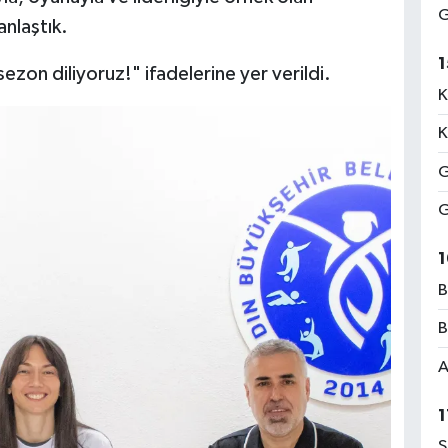
G
anlaştık.
1
sezon diliyoruz!" ifadelerine yer verildi.
K
K
G
G
1
B
B
A
1
S