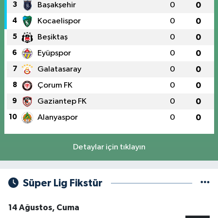
3
Başakşehir
0
0
4
Kocaelispor
0
0
5
Beşiktaş
0
0
6
Eyüpspor
0
0
7
Galatasaray
0
0
8
Çorum FK
0
0
9
Gaziantep FK
0
0
10
Alanyaspor
0
0
Detaylar için tıklayın
Süper Lig Fikstür
14 Ağustos, Cuma