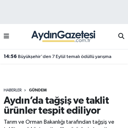
Efeler Hava Durumu
Efeler Trafik Yoğunluk Haritası
Süper Lig Puan Durumu ve Fikstür
14:56
Büyükşehir'den 7 Eylül temalı ödüllü yarışma
Tüm Manşetler
Son Dakika Haberleri
HABERLER
GÜNDEM
Haber Arşivi
Aydın’da tağşiş ve taklit
ürünler tespit ediliyor
Tarım ve Orman Bakanlığı tarafından tağşiş ve