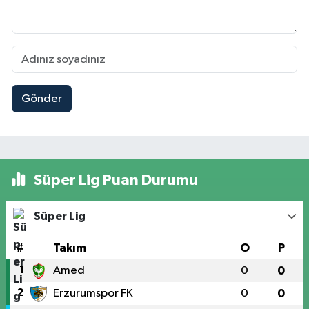
Gönder
Süper Lig Puan Durumu
Süper Lig
#
Takım
O
P
1
Amed
0
0
2
Erzurumspor FK
0
0