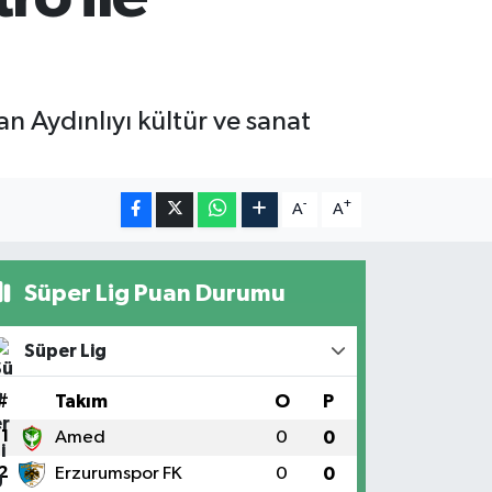
n Aydınlıyı kültür ve sanat
-
+
A
A
Süper Lig Puan Durumu
Süper Lig
#
Takım
O
P
1
Amed
0
0
2
Erzurumspor FK
0
0