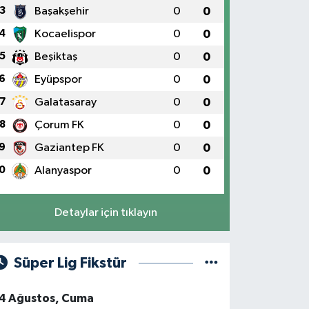
3
Başakşehir
0
0
4
Kocaelispor
0
0
5
Beşiktaş
0
0
6
Eyüpspor
0
0
7
Galatasaray
0
0
8
Çorum FK
0
0
9
Gaziantep FK
0
0
0
Alanyaspor
0
0
Detaylar için tıklayın
Süper Lig Fikstür
4 Ağustos, Cuma