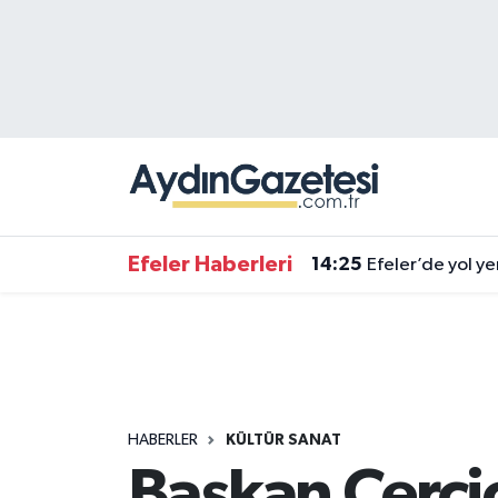
Efeler Hava Durumu
Efeler Trafik Yoğunluk Haritası
Süper Lig Puan Durumu ve Fikstür
14:25
Efeler’de yol ye
Tüm Manşetler
Efeler Haberleri
14:37
Büyükşehir'den 
Son Dakika Haberleri
Haber Arşivi
HABERLER
KÜLTÜR SANAT
Başkan Çerçio