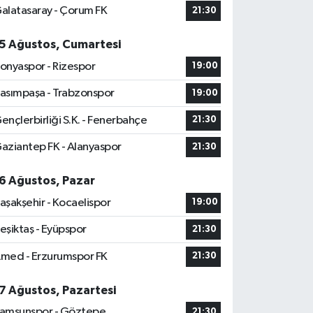
alatasaray - Çorum FK
21:30
5 Ağustos, Cumartesi
onyaspor - Rizespor
19:00
asımpaşa - Trabzonspor
19:00
ençlerbirliği S.K. - Fenerbahçe
21:30
aziantep FK - Alanyaspor
21:30
6 Ağustos, Pazar
aşakşehir - Kocaelispor
19:00
eşiktaş - Eyüpspor
21:30
med - Erzurumspor FK
21:30
7 Ağustos, Pazartesi
amsunspor - Göztepe
21:30