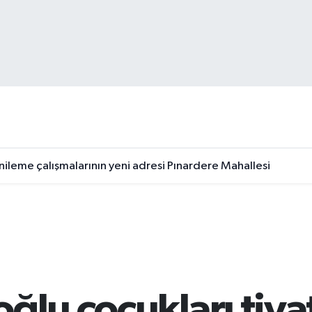
nileme çalışmalarının yeni adresi Pınardere Mahallesi
30 Ağustos temalı ödüllü resim, şiir ve kompozisyon yarışmas
ğlu çocukları tiyat