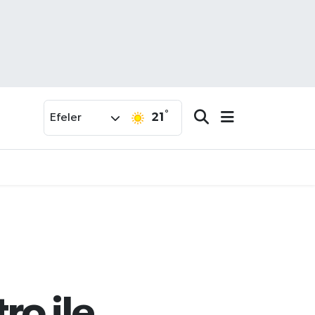
°
21
Efeler
ı
ro ile