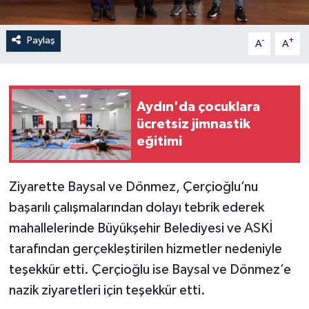
Paylaş
-
+
A
A
Aydın'da çocuklara
ücretsiz jimnastik
eğitimi
Ziyarette Baysal ve Dönmez, Çerçioğlu’nu
başarılı çalışmalarından dolayı tebrik ederek
mahallelerinde Büyükşehir Belediyesi ve ASKİ
tarafından gerçekleştirilen hizmetler nedeniyle
teşekkür etti. Çerçioğlu ise Baysal ve Dönmez’e
nazik ziyaretleri için teşekkür etti.