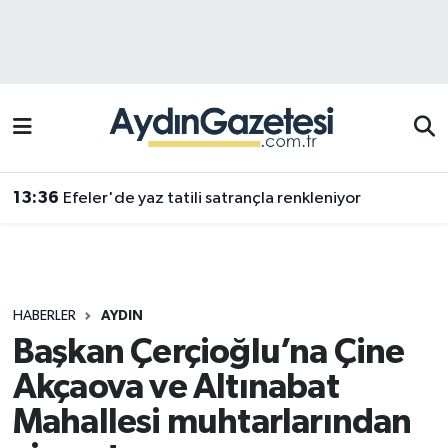
Efeler Hava Durumu
Efeler Trafik Yoğunluk Haritası
Süper Lig Puan Durumu ve Fikstür
13:36
Efeler'de yaz tatili satrançla renkleniyor
Tüm Manşetler
Son Dakika Haberleri
HABERLER
AYDIN
Haber Arşivi
Başkan Çerçioğlu’na Çine
Akçaova ve Altınabat
Mahallesi muhtarlarından