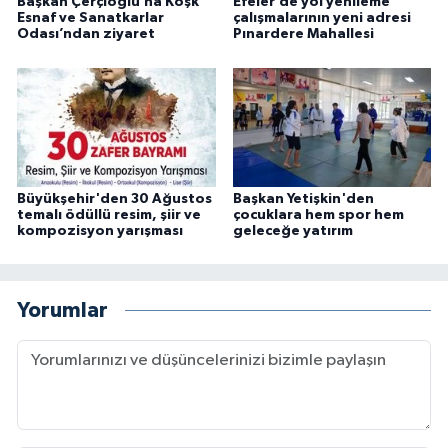
Başkan Çerçioğlu’na Köşk
Efeler’de yol yenileme
Esnaf ve Sanatkarlar
çalışmalarının yeni adresi
Odası’ndan ziyaret
Pınardere Mahallesi
Büyükşehir'den 30 Ağustos
Başkan Yetişkin'den
temalı ödüllü resim, şiir ve
çocuklara hem spor hem
kompozisyon yarışması
geleceğe yatırım
Yorumlar