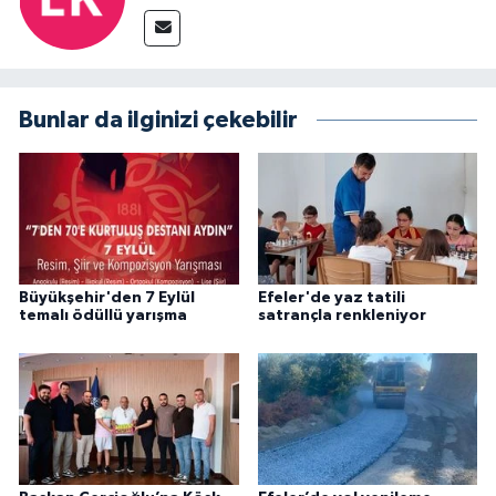
Bunlar da ilginizi çekebilir
Büyükşehir'den 7 Eylül
Efeler'de yaz tatili
temalı ödüllü yarışma
satrançla renkleniyor