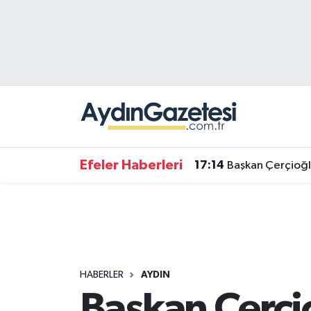
Efeler Hava Durumu
Efeler Trafik Yoğunluk Haritası
Süper Lig Puan Durumu ve Fikstür
Tüm Manşetler
Efeler Haberleri
17:14
Başkan Çerçioğl
Son Dakika Haberleri
Haber Arşivi
HABERLER
AYDIN
Başkan Çerçio