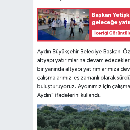
Başkan Yetişk
geleceğe yatı
İçeriği Görüntül
Aydın Büyükşehir Belediye Başkanı Özl
altyapı yatırımlarına devam edecekleri
bir yanında altyapı yatırımlarımıza d
çalışmalarımızı eş zamanlı olarak sürdü
buluşturuyoruz. Aydınımız için çalı
Aydın” ifadelerini kullandı.