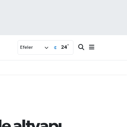
°
24
Efeler
e altyapı