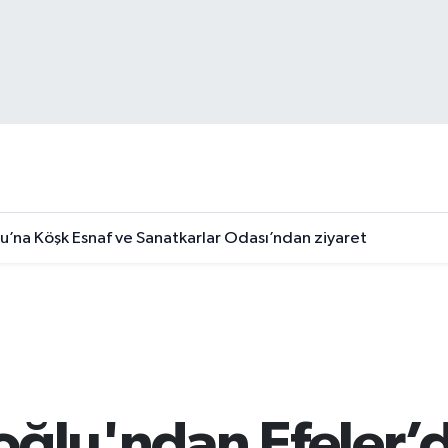
u’na Köşk Esnaf ve Sanatkarlar Odası’ndan ziyaret
ğlu'ndan Efeler’d