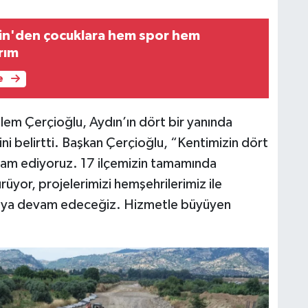
in'den çocuklara hem spor hem
rım
e
em Çerçioğlu, Aydın’ın dört bir yanında
ni belirtti. Başkan Çerçioğlu, “Kentimizin dört
evam ediyoruz. 17 ilçemizin tamamında
rüyor, projelerimizi hemşehrilerimiz ile
şmaya devam edeceğiz. Hizmetle büyüyen