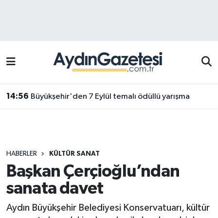
Efeler Hava Durumu
Efeler Trafik Yoğunluk Haritası
Süper Lig Puan Durumu ve Fikstür
14:56
Büyükşehir'den 7 Eylül temalı ödüllü yarışma
Tüm Manşetler
Son Dakika Haberleri
HABERLER
KÜLTÜR SANAT
Haber Arşivi
Başkan Çerçioğlu’ndan
sanata davet
Aydın Büyükşehir Belediyesi Konservatuarı, kültür