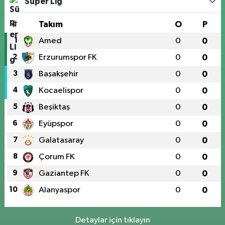
Süper Lig
#
Takım
O
P
1
Amed
0
0
2
Erzurumspor FK
0
0
3
Başakşehir
0
0
4
Kocaelispor
0
0
5
Beşiktaş
0
0
6
Eyüpspor
0
0
7
Galatasaray
0
0
8
Çorum FK
0
0
9
Gaziantep FK
0
0
10
Alanyaspor
0
0
Detaylar için tıklayın