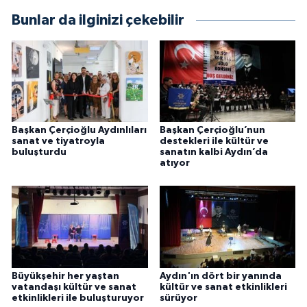
Bunlar da ilginizi çekebilir
Başkan Çerçioğlu Aydınlıları
Başkan Çerçioğlu’nun
sanat ve tiyatroyla
destekleri ile kültür ve
buluşturdu
sanatın kalbi Aydın’da
atıyor
Büyükşehir her yaştan
Aydın'ın dört bir yanında
vatandaşı kültür ve sanat
kültür ve sanat etkinlikleri
etkinlikleri ile buluşturuyor
sürüyor