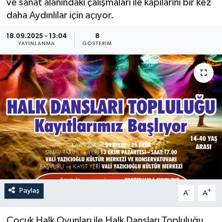
ve sanat alanındaki çalışmaları ile kapılarını bir kez
daha Aydınlılar için açıyor.
18.09.2025 - 13:04
8
YAYINLANMA
GÖSTERIM
Paylaş
-
+
A
A
Çocuk Halk Oyunları ile Halk Dansları Topluluğu