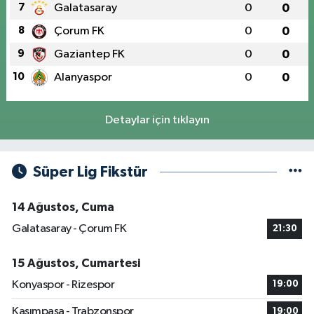
7
Galatasaray
0
0
8
Çorum FK
0
0
9
Gaziantep FK
0
0
10
Alanyaspor
0
0
Detaylar için tıklayın
Süper Lig Fikstür
14 Ağustos, Cuma
Galatasaray - Çorum FK
21:30
15 Ağustos, Cumartesi
Konyaspor - Rizespor
19:00
Kasımpaşa - Trabzonspor
19:00