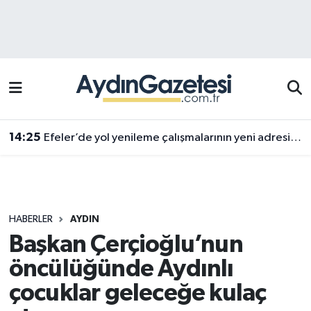
Efeler Hava Durumu
Efeler Trafik Yoğunluk Haritası
Süper Lig Puan Durumu ve Fikstür
14:25
Efeler’de yol yenileme çalışmalarının yeni adresi Pınardere Mahallesi
Tüm Manşetler
Son Dakika Haberleri
HABERLER
AYDIN
Haber Arşivi
Başkan Çerçioğlu’nun
öncülüğünde Aydınlı
çocuklar geleceğe kulaç