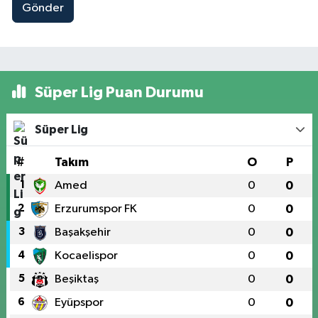
Gönder
Süper Lig Puan Durumu
Süper Lig
#
Takım
O
P
1
Amed
0
0
2
Erzurumspor FK
0
0
3
Başakşehir
0
0
4
Kocaelispor
0
0
5
Beşiktaş
0
0
6
Eyüpspor
0
0