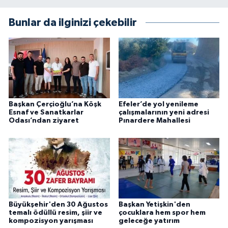
Bunlar da ilginizi çekebilir
Başkan Çerçioğlu’na Köşk
Efeler’de yol yenileme
Esnaf ve Sanatkarlar
çalışmalarının yeni adresi
Odası’ndan ziyaret
Pınardere Mahallesi
Büyükşehir'den 30 Ağustos
Başkan Yetişkin'den
temalı ödüllü resim, şiir ve
çocuklara hem spor hem
kompozisyon yarışması
geleceğe yatırım