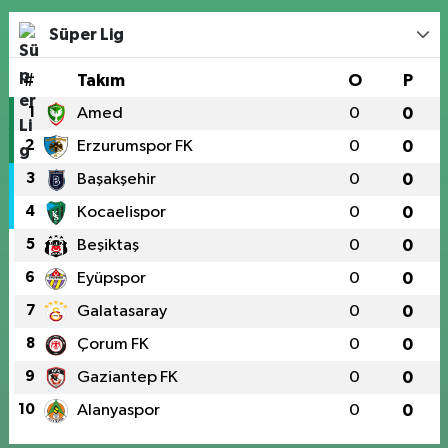
Süper Lig
#
Takım
O
P
1
Amed
0
0
2
Erzurumspor FK
0
0
3
Başakşehir
0
0
4
Kocaelispor
0
0
5
Beşiktaş
0
0
6
Eyüpspor
0
0
7
Galatasaray
0
0
8
Çorum FK
0
0
9
Gaziantep FK
0
0
10
Alanyaspor
0
0