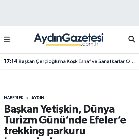
Efeler Hava Durumu
Efeler Trafik Yoğunluk Haritası
Süper Lig Puan Durumu ve Fikstür
17:14
Başkan Çerçioğlu’na Köşk Esnaf ve Sanatkarlar Odası’ndan ziyaret
Tüm Manşetler
Son Dakika Haberleri
HABERLER
AYDIN
Haber Arşivi
Başkan Yetişkin, Dünya
Turizm Günü’nde Efeler’e
trekking parkuru