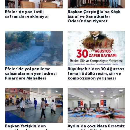
Efeler'de yaz tatili
Başkan Çerçioğlu’na Köşk
satrançla renkleniyor
Esnaf ve Sanatkarlar
Odası’ndan ziyaret
Efeler’de yol yenileme
Büyükşehir'den 30 Ağustos
çalışmalarının yeni adresi
temalı ödüllü resim, şiir ve
Pınardere Mahallesi
kompozisyon yarışması
Başkan Yetişkin'den
Aydın'da çocuklara ücretsiz