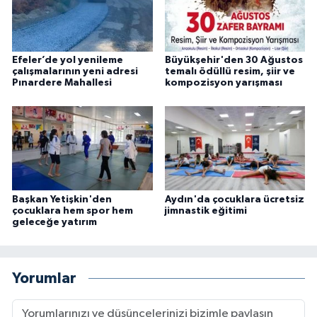
Efeler’de yol yenileme
Büyükşehir'den 30 Ağustos
çalışmalarının yeni adresi
temalı ödüllü resim, şiir ve
Pınardere Mahallesi
kompozisyon yarışması
Başkan Yetişkin'den
Aydın'da çocuklara ücretsiz
çocuklara hem spor hem
jimnastik eğitimi
geleceğe yatırım
Yorumlar