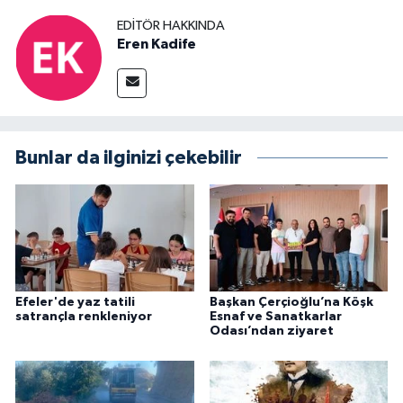
EDITÖR HAKKINDA
Eren Kadife
Bunlar da ilginizi çekebilir
Efeler'de yaz tatili
Başkan Çerçioğlu’na Köşk
satrançla renkleniyor
Esnaf ve Sanatkarlar
Odası’ndan ziyaret