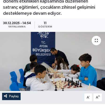
dönemi etkinlikleri kapsamında düzenlenen
satranç eğitimleri, çocukların zihinsel gelişimini
desteklemeye devam ediyor.
30.12.2025 - 14:54
11
YAYINLANMA
GÖSTERIM
Paylaş
-
+
A
A