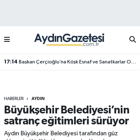
Efeler Hava Durumu
Efeler Trafik Yoğunluk Haritası
Süper Lig Puan Durumu ve Fikstür
17:14
Başkan Çerçioğlu’na Köşk Esnaf ve Sanatkarlar Odası’ndan ziyaret
Tüm Manşetler
Son Dakika Haberleri
HABERLER
AYDIN
Haber Arşivi
Büyükşehir Belediyesi’nin
satranç eğitimleri sürüyor
Aydın Büyükşehir Belediyesi tarafından güz