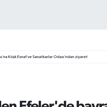
u’na Köşk Esnaf ve Sanatkarlar Odası’ndan ziyaret
en Efeler'de bayr