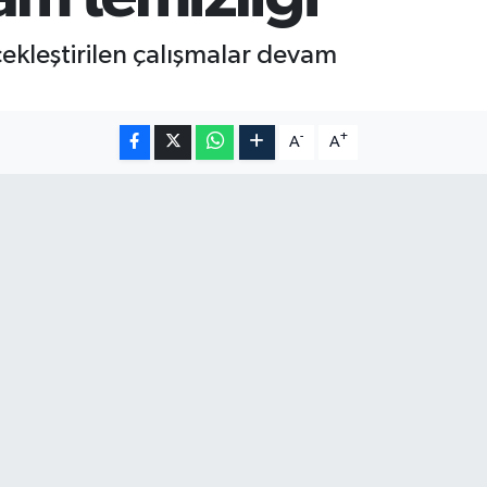
kleştirilen çalışmalar devam
-
+
A
A