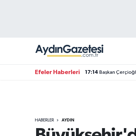
Efeler Hava Durumu
Efeler Trafik Yoğunluk Haritası
Süper Lig Puan Durumu ve Fikstür
Tüm Manşetler
Efeler Haberleri
17:14
Başkan Çerçioğl
Son Dakika Haberleri
Haber Arşivi
HABERLER
AYDIN
Büyükşehir'd