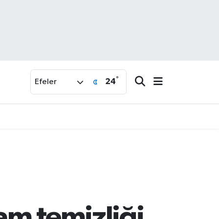
°
24
Efeler
am temizliği