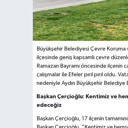
Büyükşehir Belediyesi Çevre Koruma ve
ilçesinde geniş kapsamlı çevre düzenl
Ramazan Bayramı öncesinde ilçenin cad
çalışmalar ile Efeler pırıl pırıl oldu. V
nedeniyle Aydın Büyükşehir Belediye 
Başkan Çerçioğlu: Kentimiz ve hem
edeceğiz
Başkan Çerçioğlu, 17 ilçenin tamamınd
Başkan Çerçioğlu, "Kentimiz ve hemşeh