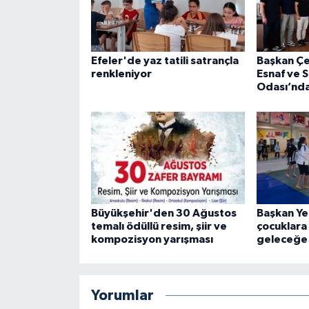
Efeler'de yaz tatili satrançla
Başkan Çe
renkleniyor
Esnaf ve 
Odası’nda
Büyükşehir'den 30 Ağustos
Başkan Ye
temalı ödüllü resim, şiir ve
çocuklara
kompozisyon yarışması
geleceğe 
Yorumlar