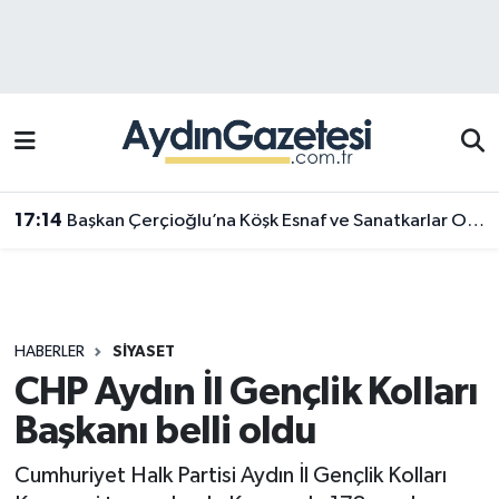
Efeler Hava Durumu
Efeler Trafik Yoğunluk Haritası
Süper Lig Puan Durumu ve Fikstür
17:14
Başkan Çerçioğlu’na Köşk Esnaf ve Sanatkarlar Odası’ndan ziyaret
Tüm Manşetler
Son Dakika Haberleri
HABERLER
SIYASET
Haber Arşivi
CHP Aydın İl Gençlik Kolları
Başkanı belli oldu
Cumhuriyet Halk Partisi Aydın İl Gençlik Kolları