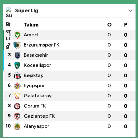
Süper Lig
#
Takım
O
P
1
Amed
0
0
2
Erzurumspor FK
0
0
3
Başakşehir
0
0
4
Kocaelispor
0
0
5
Beşiktaş
0
0
6
Eyüpspor
0
0
7
Galatasaray
0
0
8
Çorum FK
0
0
9
Gaziantep FK
0
0
10
Alanyaspor
0
0