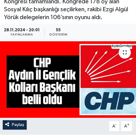
Kongresi tamamlandı. Kongrede 178 oy alan
Sosyal Kılıç başkanlığı seçilirken, rakibi Ezgi Algül
Yörük delegelerin 106’sının oyunu aldı.
28.11.2024 - 20:01
55
YAYINLANMA
GÖSTERIM
Paylaş
-
+
A
A