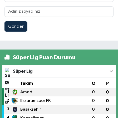
Gönder
Süper Lig Puan Durumu
Süper Lig
#
Takım
O
P
1
Amed
0
0
2
Erzurumspor FK
0
0
3
Başakşehir
0
0
4