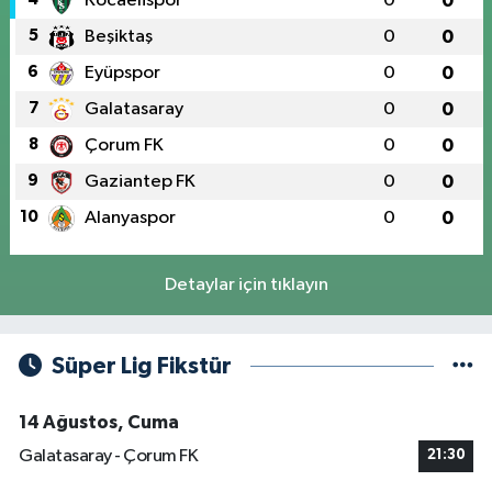
Kocaelispor
0
0
5
Beşiktaş
0
0
6
Eyüpspor
0
0
7
Galatasaray
0
0
8
Çorum FK
0
0
9
Gaziantep FK
0
0
10
Alanyaspor
0
0
Detaylar için tıklayın
Süper Lig Fikstür
14 Ağustos, Cuma
Galatasaray - Çorum FK
21:30