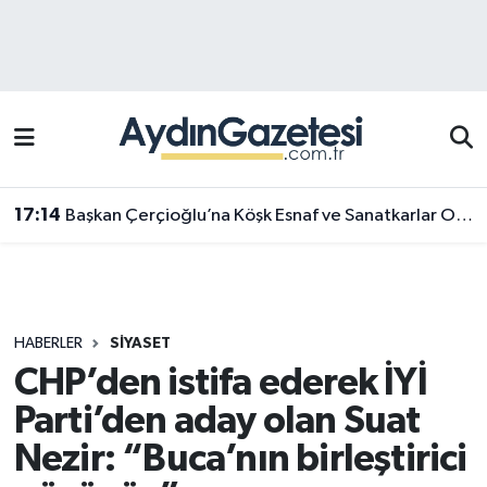
Efeler Hava Durumu
Efeler Trafik Yoğunluk Haritası
Süper Lig Puan Durumu ve Fikstür
17:14
Başkan Çerçioğlu’na Köşk Esnaf ve Sanatkarlar Odası’ndan ziyaret
Tüm Manşetler
Son Dakika Haberleri
HABERLER
SIYASET
Haber Arşivi
CHP’den istifa ederek İYİ
Parti’den aday olan Suat
Nezir: “Buca’nın birleştirici