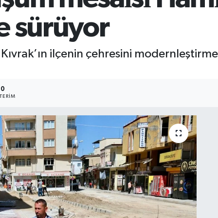
e sürüyor
ıvrak’ın ilçenin çehresini modernleştirm
10
TERIM