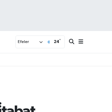
°
24
Efeler
̇tabat