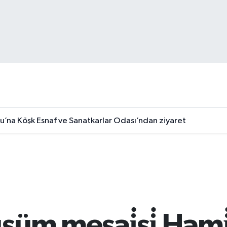
u’na Köşk Esnaf ve Sanatkarlar Odası’ndan ziyaret
şüm mesai̇si̇ Hami