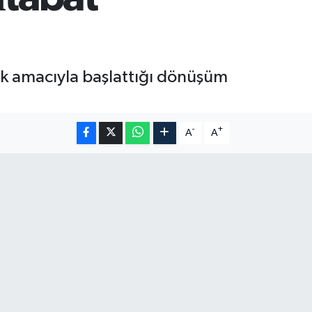
ek amacıyla başlattığı dönüşüm
-
+
A
A