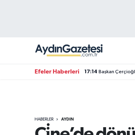
Efeler Hava Durumu
Efeler Trafik Yoğunluk Haritası
Süper Lig Puan Durumu ve Fikstür
Tüm Manşetler
Efeler Haberleri
17:14
Başkan Çerçioğl
Son Dakika Haberleri
Haber Arşivi
HABERLER
AYDIN
Çi̇ne’de dönü