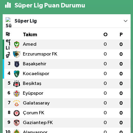
Süper Lig Puan Durumu
Süper Lig
#
Takım
O
P
1
Amed
0
0
2
Erzurumspor FK
0
0
3
Başakşehir
0
0
4
Kocaelispor
0
0
5
Beşiktaş
0
0
6
Eyüpspor
0
0
7
Galatasaray
0
0
8
Çorum FK
0
0
9
Gaziantep FK
0
0
10
Alanyaspor
0
0