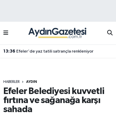
Efeler Hava Durumu
Efeler Trafik Yoğunluk Haritası
Süper Lig Puan Durumu ve Fikstür
13:36
Efeler'de yaz tatili satrançla renkleniyor
Tüm Manşetler
Son Dakika Haberleri
HABERLER
AYDIN
Haber Arşivi
Efeler Belediyesi kuvvetli
fırtına ve sağanağa karşı
sahada