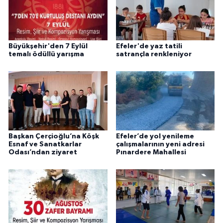
Büyükşehir'den 7 Eylül
Efeler'de yaz tatili
temalı ödüllü yarışma
satrançla renkleniyor
Başkan Çerçioğlu’na Köşk
Efeler’de yol yenileme
Esnaf ve Sanatkarlar
çalışmalarının yeni adresi
Odası’ndan ziyaret
Pınardere Mahallesi