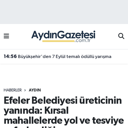
Efeler Hava Durumu
Efeler Trafik Yoğunluk Haritası
Süper Lig Puan Durumu ve Fikstür
14:56
Büyükşehir'den 7 Eylül temalı ödüllü yarışma
Tüm Manşetler
Son Dakika Haberleri
HABERLER
AYDIN
Haber Arşivi
Efeler Belediyesi üreticinin
yanında: Kırsal
mahallelerde yol ve tesviye