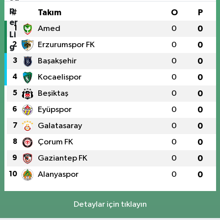
#
Takım
O
P
1
Amed
0
0
2
Erzurumspor FK
0
0
3
Başakşehir
0
0
4
Kocaelispor
0
0
5
Beşiktaş
0
0
6
Eyüpspor
0
0
7
Galatasaray
0
0
8
Çorum FK
0
0
9
Gaziantep FK
0
0
10
Alanyaspor
0
0
Detaylar için tıklayın