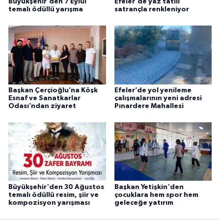
Büyükşehir'den 7 Eylül
Efeler'de yaz tatili
temalı ödüllü yarışma
satrançla renkleniyor
Başkan Çerçioğlu’na Köşk
Efeler’de yol yenileme
Esnaf ve Sanatkarlar
çalışmalarının yeni adresi
Odası’ndan ziyaret
Pınardere Mahallesi
Büyükşehir'den 30 Ağustos
Başkan Yetişkin'den
temalı ödüllü resim, şiir ve
çocuklara hem spor hem
kompozisyon yarışması
geleceğe yatırım