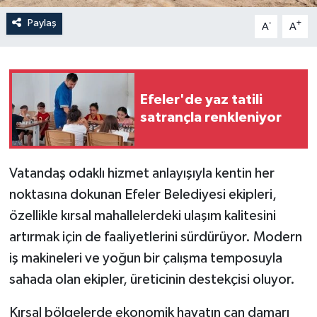
Paylaş
-
+
A
A
Efeler'de yaz tatili
satrançla renkleniyor
Vatandaş odaklı hizmet anlayışıyla kentin her
noktasına dokunan Efeler Belediyesi ekipleri,
özellikle kırsal mahallelerdeki ulaşım kalitesini
artırmak için de faaliyetlerini sürdürüyor. Modern
iş makineleri ve yoğun bir çalışma temposuyla
sahada olan ekipler, üreticinin destekçisi oluyor.
Kırsal bölgelerde ekonomik hayatın can damarı