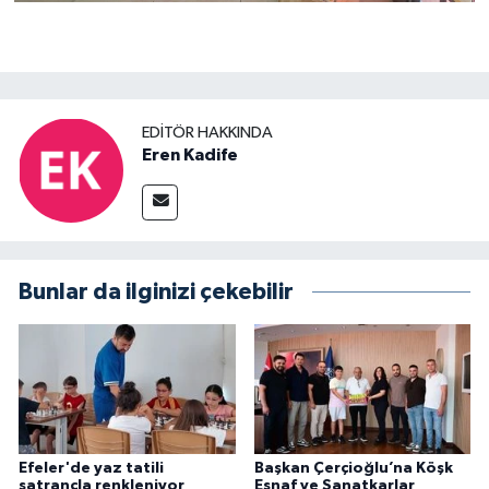
EDITÖR HAKKINDA
Eren Kadife
Bunlar da ilginizi çekebilir
Efeler'de yaz tatili
Başkan Çerçioğlu’na Köşk
satrançla renkleniyor
Esnaf ve Sanatkarlar