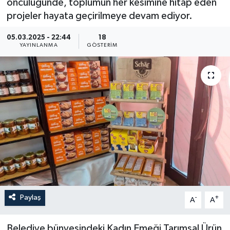
öncülüğünde, toplumun her kesimine hitap eden
projeler hayata geçirilmeye devam ediyor.
05.03.2025 - 22:44
18
YAYINLANMA
GÖSTERIM
Paylaş
-
+
A
A
Belediye bünyesindeki Kadın Emeği Tarımsal Ürün