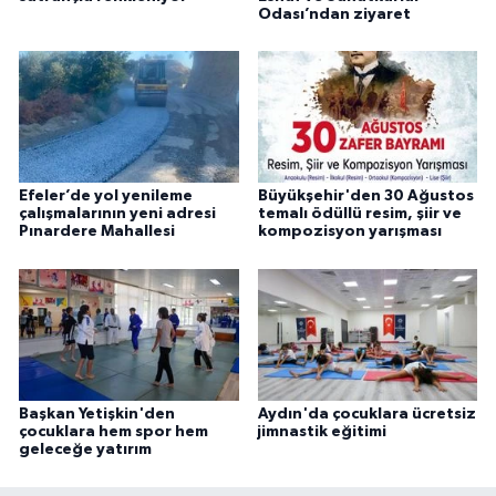
Odası’ndan ziyaret
Efeler’de yol yenileme
Büyükşehir'den 30 Ağustos
çalışmalarının yeni adresi
temalı ödüllü resim, şiir ve
Pınardere Mahallesi
kompozisyon yarışması
Başkan Yetişkin'den
Aydın'da çocuklara ücretsiz
çocuklara hem spor hem
jimnastik eğitimi
geleceğe yatırım