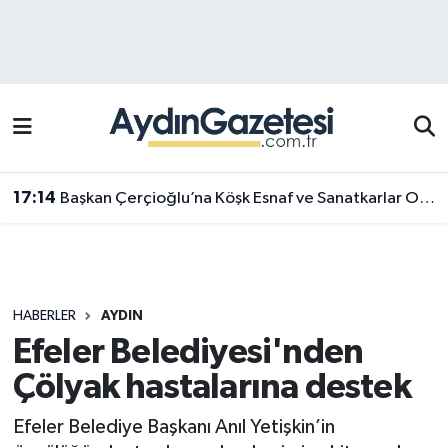
Efeler Hava Durumu
Efeler Trafik Yoğunluk Haritası
Süper Lig Puan Durumu ve Fikstür
17:14
Başkan Çerçioğlu’na Köşk Esnaf ve Sanatkarlar Odası’ndan ziyaret
Tüm Manşetler
Son Dakika Haberleri
HABERLER
AYDIN
Haber Arşivi
Efeler Belediyesi'nden
Çölyak hastalarına destek
Efeler Belediye Başkanı Anıl Yetişkin’in