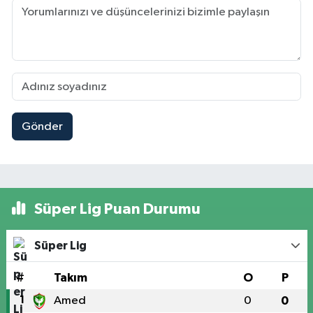
Gönder
Süper Lig Puan Durumu
Süper Lig
#
Takım
O
P
1
Amed
0
0