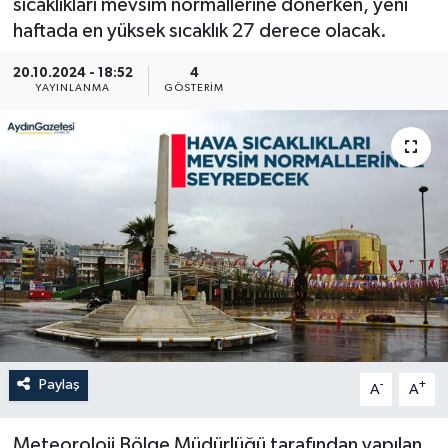
sıcaklıkları mevsim normallerine dönerken, yeni
haftada en yüksek sıcaklık 27 derece olacak.
20.10.2024 - 18:52
4
YAYINLANMA
GÖSTERIM
Paylaş
-
+
A
A
Meteoroloji Bölge Müdürlüğü tarafından yapılan