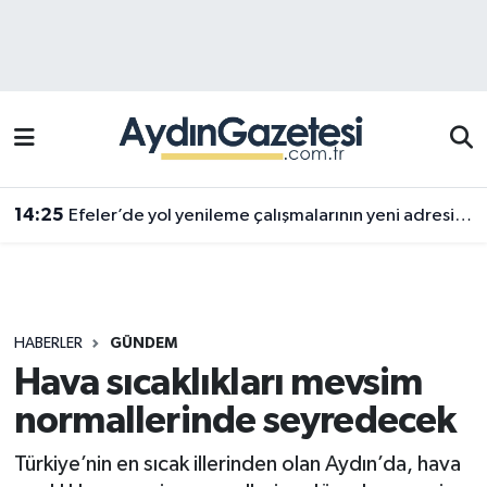
Efeler Hava Durumu
Efeler Trafik Yoğunluk Haritası
Süper Lig Puan Durumu ve Fikstür
14:25
Efeler’de yol yenileme çalışmalarının yeni adresi Pınardere Mahallesi
Tüm Manşetler
Son Dakika Haberleri
HABERLER
GÜNDEM
Haber Arşivi
Hava sıcaklıkları mevsim
normallerinde seyredecek
Türkiye’nin en sıcak illerinden olan Aydın’da, hava