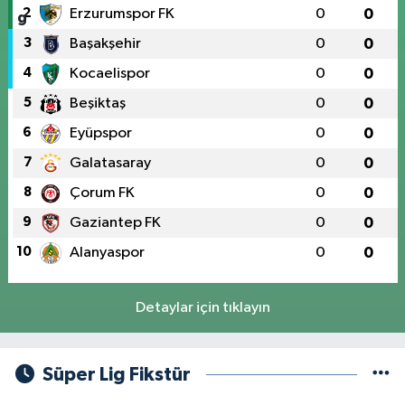
2
Erzurumspor FK
0
0
3
Başakşehir
0
0
4
Kocaelispor
0
0
5
Beşiktaş
0
0
6
Eyüpspor
0
0
7
Galatasaray
0
0
8
Çorum FK
0
0
9
Gaziantep FK
0
0
10
Alanyaspor
0
0
Detaylar için tıklayın
Süper Lig Fikstür