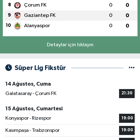
8
Çorum FK
0
0
9
Gaziantep FK
0
0
10
Alanyaspor
0
0
Detaylar için tıklayın
Süper Lig Fikstür
14 Ağustos, Cuma
Galatasaray - Çorum FK
21:30
15 Ağustos, Cumartesi
Konyaspor - Rizespor
19:00
Kasımpaşa - Trabzonspor
19:00