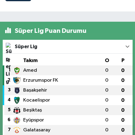
Süper Lig Puan Durumu
Süper Lig
#
Takım
O
P
1
Amed
0
0
2
Erzurumspor FK
0
0
3
Başakşehir
0
0
4
Kocaelispor
0
0
5
Beşiktaş
0
0
6
Eyüpspor
0
0
7
Galatasaray
0
0