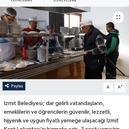
YAYINLANMA
GÜNCELLEME
Paylaş
-
+
A
A
İzmit Belediyesi; dar gelirli vatandaşların,
emeklilerin ve öğrencilerin güvenilir, lezzetli,
hijyenik ve uygun fiyatlı yemeğe ulaşacağı İzmit