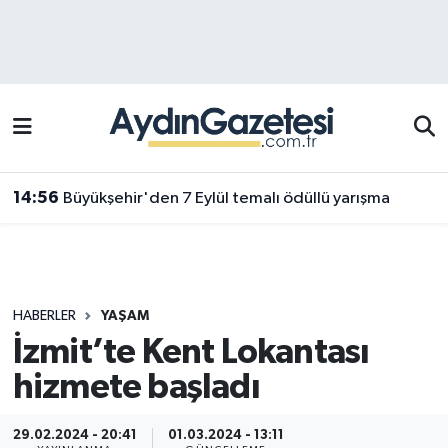
Efeler Hava Durumu
Efeler Trafik Yoğunluk Haritası
Süper Lig Puan Durumu ve Fikstür
14:56
Büyükşehir'den 7 Eylül temalı ödüllü yarışma
Tüm Manşetler
Son Dakika Haberleri
HABERLER
YAŞAM
Haber Arşivi
İzmit’te Kent Lokantası
hizmete başladı
29.02.2024 - 20:41
01.03.2024 - 13:11