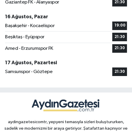
Gaziantep FK - Alanyaspor
21:30
16 Ağustos, Pazar
Başakşehir - Kocaelispor
19:00
Beşiktaş - Eyüpspor
21:30
Amed - Erzurumspor FK
21:30
17 Ağustos, Pazartesi
Samsunspor - Göztepe
21:30
aydingazetesicomtr, yepyeni temasıyla sizleri buluştururken,
sadelik ve modernizmi bir araya getiriyor. Şatafattan kaçınıyor ve