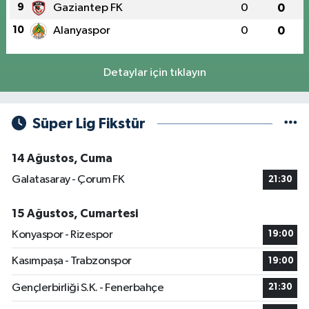
9
Gaziantep FK
0
0
10
Alanyaspor
0
0
Detaylar için tıklayın
Süper Lig Fikstür
14 Ağustos, Cuma
Galatasaray - Çorum FK
21:30
15 Ağustos, Cumartesi
Konyaspor - Rizespor
19:00
Kasımpaşa - Trabzonspor
19:00
Gençlerbirliği S.K. - Fenerbahçe
21:30