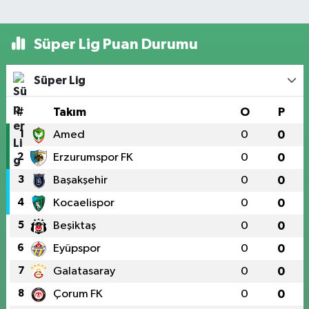
Süper Lig Puan Durumu
Süper Lig
#
Takım
O
P
1
Amed
0
0
2
Erzurumspor FK
0
0
3
Başakşehir
0
0
4
Kocaelispor
0
0
5
Beşiktaş
0
0
6
Eyüpspor
0
0
7
Galatasaray
0
0
8
Çorum FK
0
0