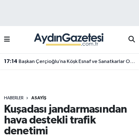
Efeler Hava Durumu
Efeler Trafik Yoğunluk Haritası
Süper Lig Puan Durumu ve Fikstür
17:14
Başkan Çerçioğlu’na Köşk Esnaf ve Sanatkarlar Odası’ndan ziyaret
Tüm Manşetler
Son Dakika Haberleri
HABERLER
ASAYIŞ
Haber Arşivi
Kuşadası jandarmasından
hava destekli trafik
denetimi