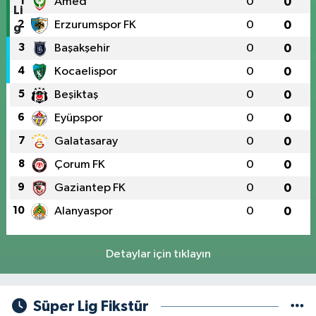
1
Amed
0
0
2
Erzurumspor FK
0
0
3
Başakşehir
0
0
4
Kocaelispor
0
0
5
Beşiktaş
0
0
6
Eyüpspor
0
0
7
Galatasaray
0
0
8
Çorum FK
0
0
9
Gaziantep FK
0
0
10
Alanyaspor
0
0
Detaylar için tıklayın
Süper Lig Fikstür