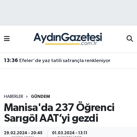
Efeler Hava Durumu
Efeler Trafik Yoğunluk Haritası
Süper Lig Puan Durumu ve Fikstür
13:36
Efeler'de yaz tatili satrançla renkleniyor
Tüm Manşetler
Son Dakika Haberleri
HABERLER
GÜNDEM
Haber Arşivi
Manisa'da 237 Öğrenci
Sarıgöl AAT’yi gezdi
29.02.2024 - 20:45
01.03.2024 - 13:11