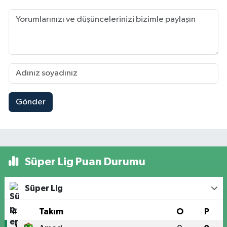
Gönder
Süper Lig Puan Durumu
Süper Lig
#
Takım
O
P