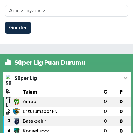
Gönder
Süper Lig Puan Durumu
Süper Lig
#
Takım
O
P
1
Amed
0
0
2
Erzurumspor FK
0
0
3
Başakşehir
0
0
4
Kocaelispor
0
0