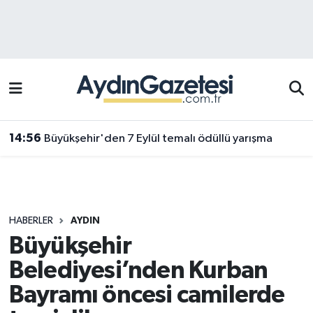
Efeler Hava Durumu
Efeler Trafik Yoğunluk Haritası
Süper Lig Puan Durumu ve Fikstür
14:56
Büyükşehir'den 7 Eylül temalı ödüllü yarışma
Tüm Manşetler
Son Dakika Haberleri
HABERLER
AYDIN
Haber Arşivi
Büyükşehir
Belediyesi’nden Kurban
Bayramı öncesi camilerde