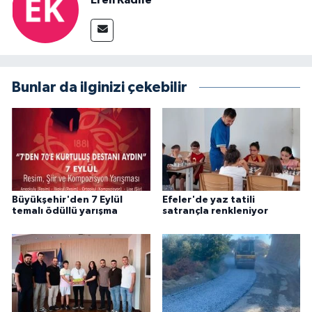
Bunlar da ilginizi çekebilir
Büyükşehir'den 7 Eylül
Efeler'de yaz tatili
temalı ödüllü yarışma
satrançla renkleniyor