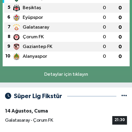
5
Beşiktaş
0
0
6
Eyüpspor
0
0
7
Galatasaray
0
0
8
Çorum FK
0
0
9
Gaziantep FK
0
0
10
Alanyaspor
0
0
Detaylar için tıklayın
Süper Lig Fikstür
14 Ağustos, Cuma
Galatasaray - Çorum FK
21:30