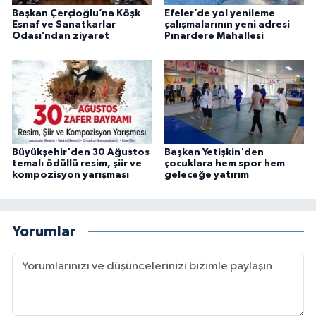
Başkan Çerçioğlu’na Köşk
Efeler’de yol yenileme
Esnaf ve Sanatkarlar
çalışmalarının yeni adresi
Odası’ndan ziyaret
Pınardere Mahallesi
Büyükşehir'den 30 Ağustos
Başkan Yetişkin'den
temalı ödüllü resim, şiir ve
çocuklara hem spor hem
kompozisyon yarışması
geleceğe yatırım
Yorumlar