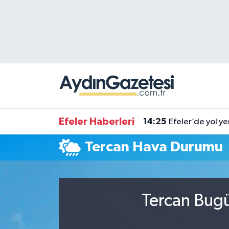
Efeler Hava Durumu
Efeler Trafik Yoğunluk Haritası
Süper Lig Puan Durumu ve Fikstür
Tüm Manşetler
Efeler Haberleri
14:25
Efeler’de yol ye
Son Dakika Haberleri
Tercan Hava Durumu
Haber Arşivi
Tercan Bugü