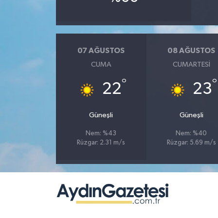
07 AĞUSTOS
08 AĞUSTOS
CUMA
CUMARTESI
°
°
22
23
Güneşli
Güneşli
Nem: %43
Nem: %40
Rüzgar: 2.31 m/s
Rüzgar: 5.69 m/s