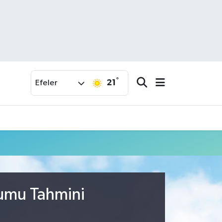
°
21
Efeler
rumu Tahmini