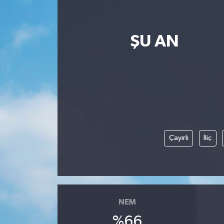
ŞU AN
Çayırlı
İliç
NEM
%66