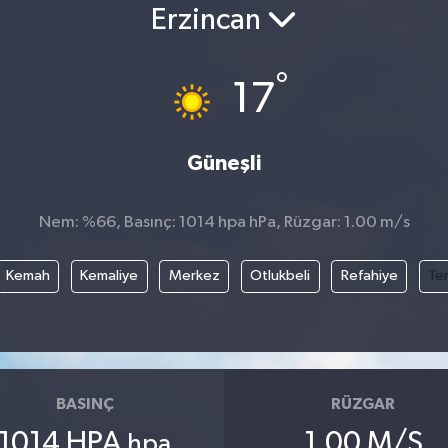
Erzincan
°
17
Güneşli
Nem: %66, Basınç: 1014 hpa hPa, Rüzgar: 1.00 m/s
Kemah
Kemaliye
Merkez
Otlukbeli
Refahiye
Te
BASINÇ
RÜZGAR
1014 HPA
1.00 M/S
hpa