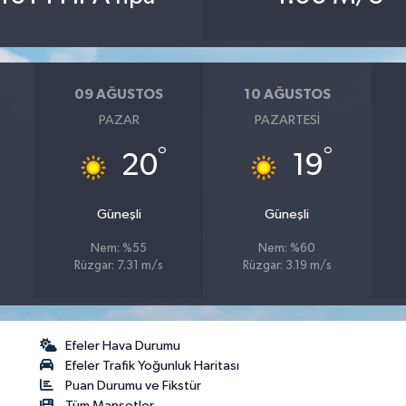
09 AĞUSTOS
10 AĞUSTOS
PAZAR
PAZARTESI
°
°
20
19
Güneşli
Güneşli
Nem: %55
Nem: %60
Rüzgar: 7.31 m/s
Rüzgar: 3.19 m/s
Efeler Hava Durumu
Efeler Trafik Yoğunluk Haritası
Puan Durumu ve Fikstür
Tüm Manşetler