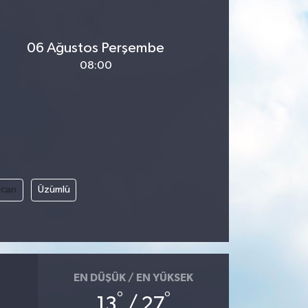
06 Ağustos Perşembe
08:00
rcan
Üzümlü
EN DÜŞÜK / EN YÜKSEK
°
°
13
/ 27