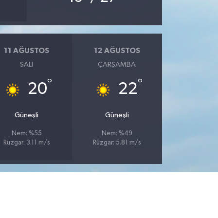
11 AĞUSTOS
12 AĞUSTOS
SALI
ÇARŞAMBA
°
°
20
22
Güneşli
Güneşli
Nem: %55
Nem: %49
Rüzgar: 3.11 m/s
Rüzgar: 5.81 m/s