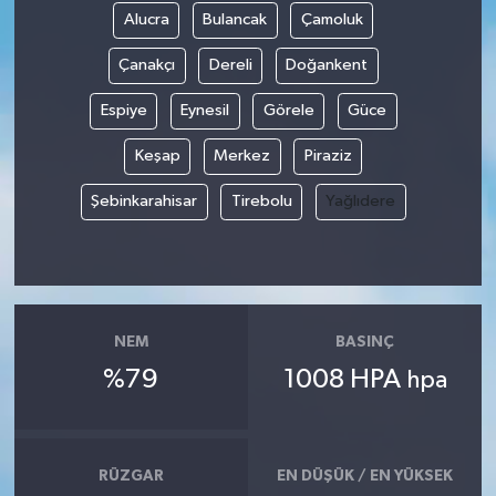
Alucra
Bulancak
Çamoluk
Çanakçı
Dereli
Doğankent
Espiye
Eynesil
Görele
Güce
Keşap
Merkez
Piraziz
Şebinkarahisar
Tirebolu
Yağlıdere
NEM
BASINÇ
%79
1008 HPA
hpa
RÜZGAR
EN DÜŞÜK / EN YÜKSEK