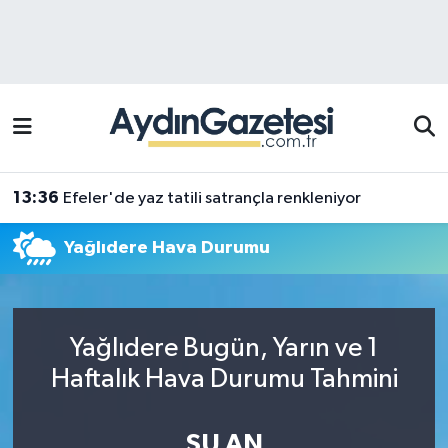
Efeler Hava Durumu
Efeler Trafik Yoğunluk Haritası
Süper Lig Puan Durumu ve Fikstür
13:36
Efeler'de yaz tatili satrançla renkleniyor
Tüm Manşetler
Yağlıdere Hava Durumu
Son Dakika Haberleri
Haber Arşivi
Yağlıdere Bugün, Yarın ve 1
Haftalık Hava Durumu Tahmini
ŞU AN