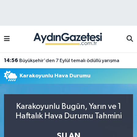
Efeler Hava Durumu
Efeler Trafik Yoğunluk Haritası
Süper Lig Puan Durumu ve Fikstür
14:56
Büyükşehir'den 7 Eylül temalı ödüllü yarışma
Tüm Manşetler
Karakoyunlu Hava Durumu
Son Dakika Haberleri
Haber Arşivi
Karakoyunlu Bugün, Yarın ve 1
Haftalık Hava Durumu Tahmini
ŞU AN