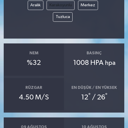
Aralık
Karakoyunlu
Merkez
Tuzluca
NEM
BASINÇ
%32
1008 HPA
hpa
RÜZGAR
EN DÜŞÜK / EN YÜKSEK
°
°
4.50 M/S
12
/ 26
09 AĞUSTOS
10 AĞUSTOS