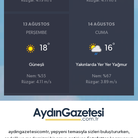
Rüzgar: 4.19 m/s
Rüzgar: 4.11 m/s
13 AĞUSTOS
14 AĞUSTOS
PERŞEMBE
CUMA
°
°
18
16
Güneşli
Yakınlarda Yer Yer Yağmur
Nem: %55
Nem: %67
Rüzgar: 4.11 m/s
Rüzgar: 3.89 m/s
aydingazetesicomtr, yepyeni temasıyla sizleri buluştururken,