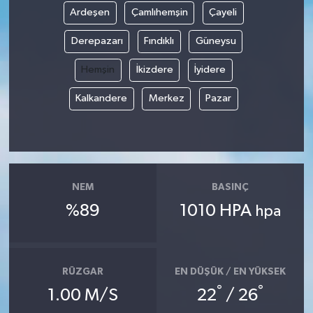
Ardeşen
Çamlıhemşin
Çayeli
Derepazarı
Fındıklı
Güneysu
Hemşin
İkizdere
İyidere
Kalkandere
Merkez
Pazar
NEM
BASINÇ
%89
1010 HPA
hpa
RÜZGAR
EN DÜŞÜK / EN YÜKSEK
°
°
1.00 M/S
22
/ 26