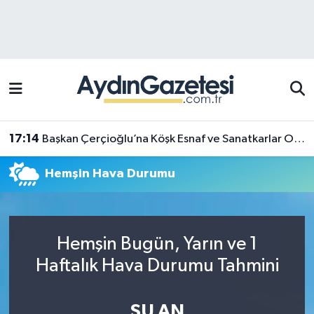
Efeler Hava Durumu
Efeler Trafik Yoğunluk Haritası
Süper Lig Puan Durumu ve Fikstür
17:14
Başkan Çerçioğlu’na Köşk Esnaf ve Sanatkarlar Odası’ndan ziyaret
Tüm Manşetler
Hemşin Hava Durumu
Son Dakika Haberleri
Haber Arşivi
Hemşin Bugün, Yarın ve 1
Haftalık Hava Durumu Tahmini
ŞU AN