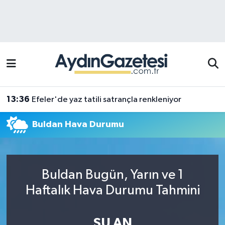
Efeler Hava Durumu
Efeler Trafik Yoğunluk Haritası
Süper Lig Puan Durumu ve Fikstür
13:36
Efeler'de yaz tatili satrançla renkleniyor
Tüm Manşetler
Buldan Hava Durumu
Son Dakika Haberleri
Haber Arşivi
Buldan Bugün, Yarın ve 1
Haftalık Hava Durumu Tahmini
ŞU AN