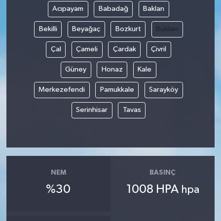
Acıpayam
Babadağ
Baklan
Bekilli
Beyağaç
Bozkurt
Buldan
Çal
Çameli
Çardak
Çivril
Güney
Honaz
Kale
Merkezefendi
Pamukkale
Sarayköy
Serinhisar
Tavas
NEM
BASINÇ
%30
1008 HPA
hpa