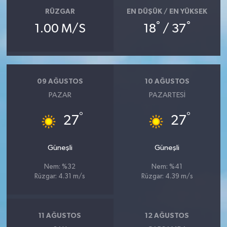
RÜZGAR
EN DÜŞÜK / EN YÜKSEK
°
°
1.00 M/S
18
/ 37
09 AĞUSTOS
10 AĞUSTOS
PAZAR
PAZARTESI
°
°
27
27
Güneşli
Güneşli
Nem: %32
Nem: %41
Rüzgar: 4.31 m/s
Rüzgar: 4.39 m/s
11 AĞUSTOS
12 AĞUSTOS