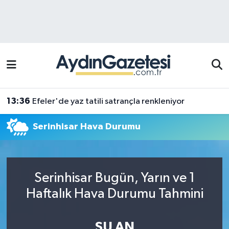
Efeler Hava Durumu
Efeler Trafik Yoğunluk Haritası
Süper Lig Puan Durumu ve Fikstür
13:36
Efeler'de yaz tatili satrançla renkleniyor
Tüm Manşetler
Serinhisar Hava Durumu
Son Dakika Haberleri
Haber Arşivi
Serinhisar Bugün, Yarın ve 1
Haftalık Hava Durumu Tahmini
ŞU AN