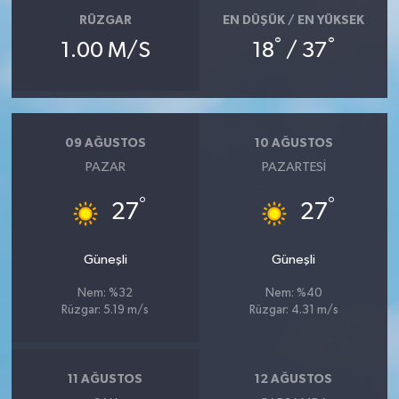
RÜZGAR
EN DÜŞÜK / EN YÜKSEK
°
°
1.00 M/S
18
/ 37
09 AĞUSTOS
10 AĞUSTOS
PAZAR
PAZARTESI
°
°
27
27
Güneşli
Güneşli
Nem: %32
Nem: %40
Rüzgar: 5.19 m/s
Rüzgar: 4.31 m/s
11 AĞUSTOS
12 AĞUSTOS