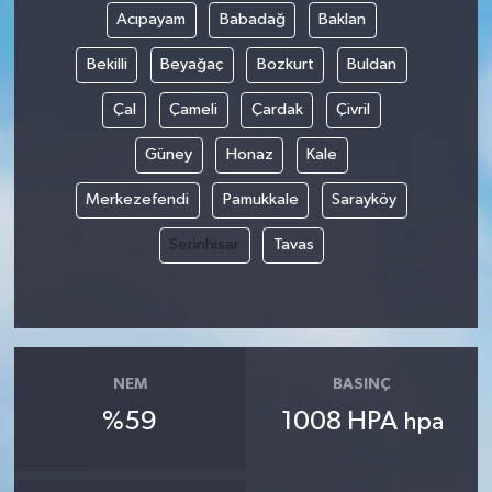
Acıpayam
Babadağ
Baklan
Bekilli
Beyağaç
Bozkurt
Buldan
Çal
Çameli
Çardak
Çivril
Güney
Honaz
Kale
Merkezefendi
Pamukkale
Sarayköy
Serinhisar
Tavas
NEM
BASINÇ
%59
1008 HPA
hpa