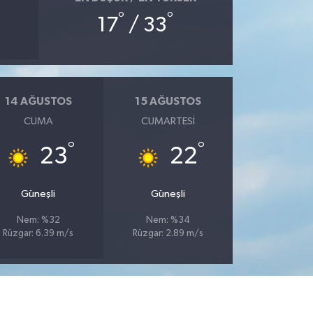
°
°
17
/ 33
14 AĞUSTOS
15 AĞUSTOS
CUMA
CUMARTESI
°
°
23
22
Güneşli
Güneşli
Nem: %32
Nem: %34
Rüzgar: 6.39 m/s
Rüzgar: 2.89 m/s