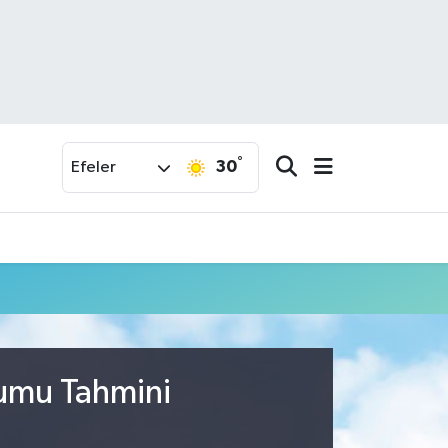
°
30
Efeler
rumu Tahmini