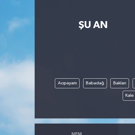
ŞU AN
Acıpayam
Babadağ
Baklan
Kale
NEM