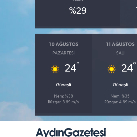
%29
10 AĞUSTOS
11 AĞUSTOS
PAZARTESI
SALI
°
°
24
24
Güneşli
Güneşli
Nem: %38
Nem: %35
Rüzgar: 3.69 m/s
Rüzgar: 4.69 m/s