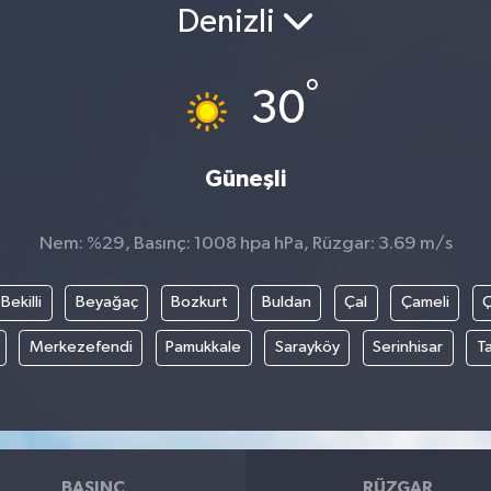
Denizli
°
30
Güneşli
Nem: %29, Basınç: 1008 hpa hPa, Rüzgar: 3.69 m/s
Bekilli
Beyağaç
Bozkurt
Buldan
Çal
Çameli
Merkezefendi
Pamukkale
Sarayköy
Serinhisar
T
BASINÇ
RÜZGAR