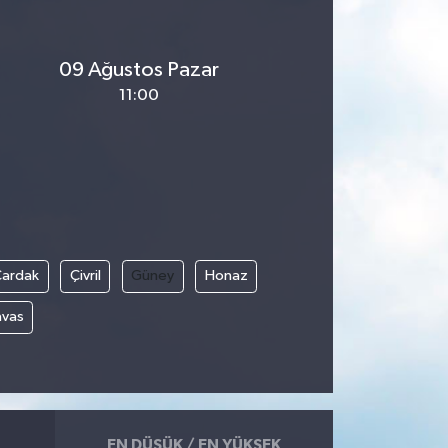
09 Ağustos Pazar
11:00
Çardak
Çivril
Güney
Honaz
avas
EN DÜŞÜK / EN YÜKSEK