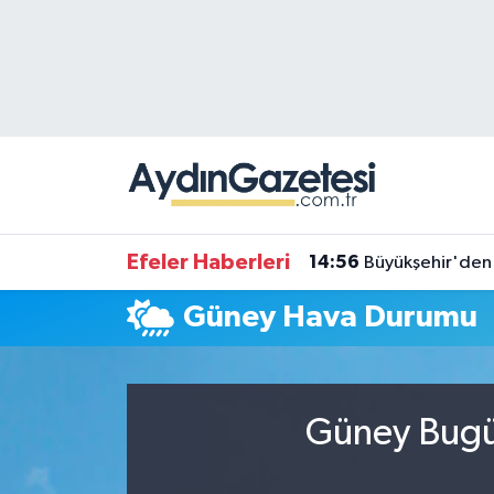
Efeler Hava Durumu
Efeler Trafik Yoğunluk Haritası
Süper Lig Puan Durumu ve Fikstür
Tüm Manşetler
Efeler Haberleri
14:56
Büyükşehir'den 
Son Dakika Haberleri
Güney Hava Durumu
Haber Arşivi
Güney Bugün