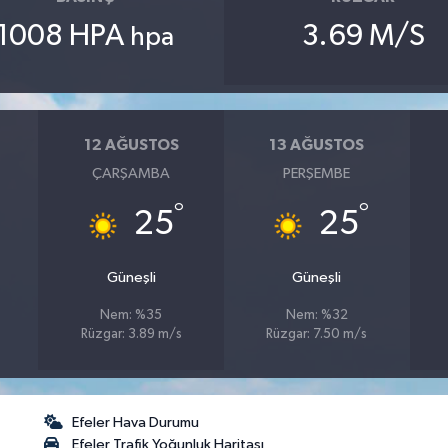
1008 HPA
3.69 M/S
hpa
12 AĞUSTOS
13 AĞUSTOS
ÇARŞAMBA
PERŞEMBE
°
°
25
25
Güneşli
Güneşli
Nem: %35
Nem: %32
Rüzgar: 3.89 m/s
Rüzgar: 7.50 m/s
Efeler Hava Durumu
Efeler Trafik Yoğunluk Haritası