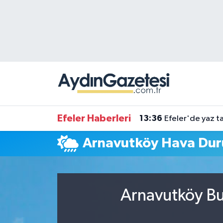
Efeler Hava Durumu
Efeler Trafik Yoğunluk Haritası
Süper Lig Puan Durumu ve Fikstür
Tüm Manşetler
Efeler Haberleri
13:36
Efeler'de yaz ta
Son Dakika Haberleri
Arnavutköy Hava Du
Haber Arşivi
Arnavutköy Bu