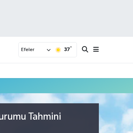
°
37
Efeler
Durumu Tahmini