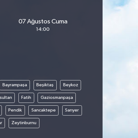
07 Ağustos Cuma
14:00
Bayrampaşa
Beşiktaş
Beykoz
sultan
Fatih
Gaziosmanpaşa
Pendik
Sancaktepe
Sarıyer
r
Zeytinburnu