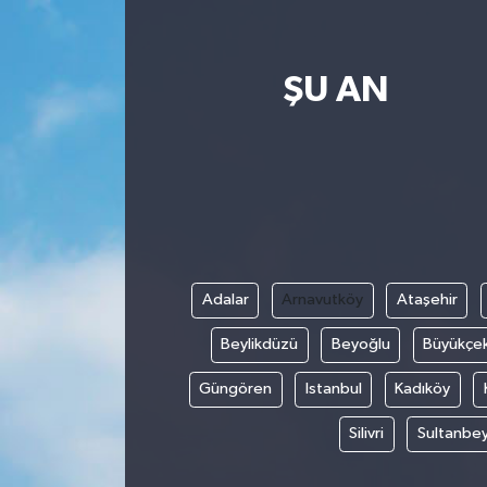
ŞU AN
Adalar
Arnavutköy
Ataşehir
Beylikdüzü
Beyoğlu
Büyükçe
Güngören
Istanbul
Kadıköy
Silivri
Sultanbey