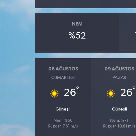
NEM
%52
08 AĞUSTOS
09 AĞUSTOS
CUMARTESI
PAZAR
°
°
26
26
Güneşli
Güneşli
Nem: %66
Nem: %71
Rüzgar: 7.61 m/s
Rüzgar: 10.81 m/s