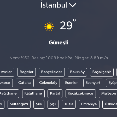
İstanbul
°
29
Güneşli
Nem: %52, Basınç: 1009 hpa hPa, Rüzgar: 3.89 m/s
Avcılar
Bağcılar
Bahçelievler
Bakırköy
Başakşehir
kmece
Çatalca
Çekmeköy
Esenler
Esenyurt
Eyüp
Kağıthane
Kâğıthane
Kartal
Küçükçekmece
Maltepe
li
Sultangazi
Şile
Şişli
Tuzla
Ümraniye
Üsküda