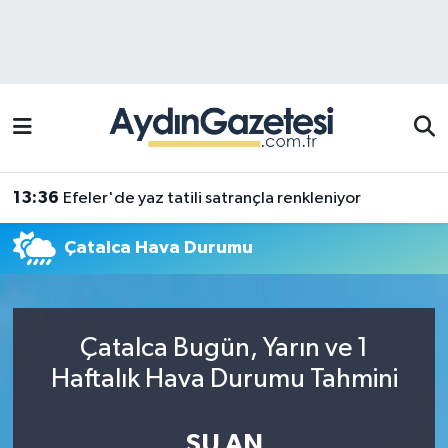
Efeler Hava Durumu
Efeler Trafik Yoğunluk Haritası
Süper Lig Puan Durumu ve Fikstür
13:36
Efeler'de yaz tatili satrançla renkleniyor
Tüm Manşetler
Çatalca Hava Durumu
Son Dakika Haberleri
Haber Arşivi
Çatalca Bugün, Yarın ve 1
Haftalık Hava Durumu Tahmini
ŞU AN