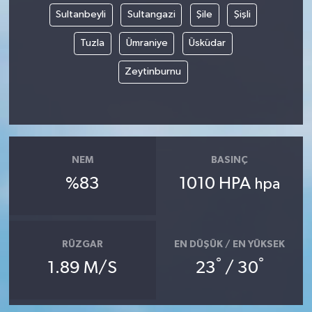
Sultanbeyli
Sultangazi
Şile
Şişli
Tuzla
Ümraniye
Üsküdar
Zeytinburnu
NEM
BASINÇ
%83
1010 HPA
hpa
RÜZGAR
EN DÜŞÜK / EN YÜKSEK
°
°
1.89 M/S
23
/ 30