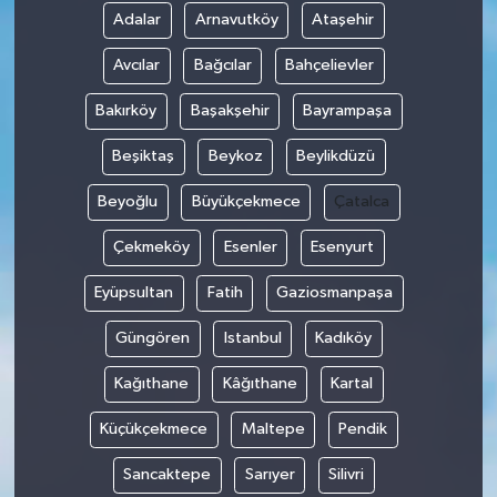
Adalar
Arnavutköy
Ataşehir
Avcılar
Bağcılar
Bahçelievler
Bakırköy
Başakşehir
Bayrampaşa
Beşiktaş
Beykoz
Beylikdüzü
Beyoğlu
Büyükçekmece
Çatalca
Çekmeköy
Esenler
Esenyurt
Eyüpsultan
Fatih
Gaziosmanpaşa
Güngören
Istanbul
Kadıköy
Kağıthane
Kâğıthane
Kartal
Küçükçekmece
Maltepe
Pendik
Sancaktepe
Sarıyer
Silivri