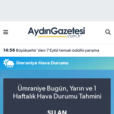
Efeler Hava Durumu
Efeler Trafik Yoğunluk Haritası
Süper Lig Puan Durumu ve Fikstür
14:56
Büyükşehir'den 7 Eylül temalı ödüllü yarışma
Tüm Manşetler
Ümraniye Hava Durumu
Son Dakika Haberleri
Haber Arşivi
Ümraniye Bugün, Yarın ve 1
Haftalık Hava Durumu Tahmini
ŞU AN