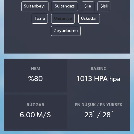
Sultanbeyli
Sultangazi
Şile
Şişli
Tuzla
Ümraniye
Üsküdar
Zeytinburnu
NEM
BASINÇ
%80
1013 HPA
hpa
RÜZGAR
EN DÜŞÜK / EN YÜKSEK
°
°
6.00 M/S
23
/ 28