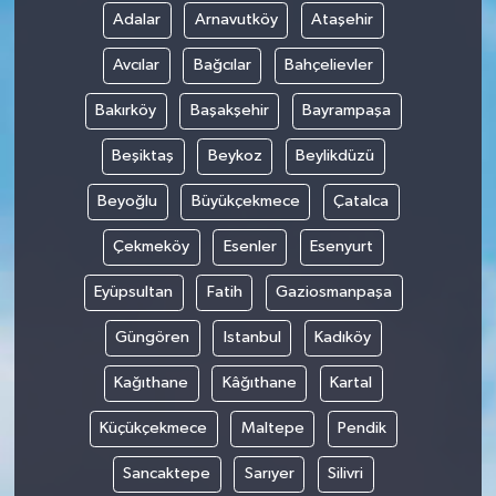
Adalar
Arnavutköy
Ataşehir
Avcılar
Bağcılar
Bahçelievler
Bakırköy
Başakşehir
Bayrampaşa
Beşiktaş
Beykoz
Beylikdüzü
Beyoğlu
Büyükçekmece
Çatalca
Çekmeköy
Esenler
Esenyurt
Eyüpsultan
Fatih
Gaziosmanpaşa
Güngören
Istanbul
Kadıköy
Kağıthane
Kâğıthane
Kartal
Küçükçekmece
Maltepe
Pendik
Sancaktepe
Sarıyer
Silivri