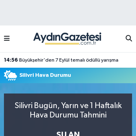
Efeler Hava Durumu
Efeler Trafik Yoğunluk Haritası
Süper Lig Puan Durumu ve Fikstür
14:56
Büyükşehir'den 7 Eylül temalı ödüllü yarışma
Tüm Manşetler
Silivri Hava Durumu
Son Dakika Haberleri
Haber Arşivi
Silivri Bugün, Yarın ve 1 Haftalık
Hava Durumu Tahmini
ŞU AN