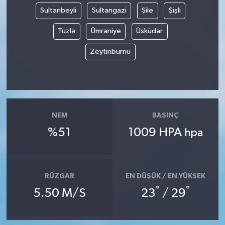
Sultanbeyli
Sultangazi
Şile
Şişli
Tuzla
Ümraniye
Üsküdar
Zeytinburnu
NEM
BASINÇ
%51
1009 HPA
hpa
RÜZGAR
EN DÜŞÜK / EN YÜKSEK
°
°
5.50 M/S
23
/ 29