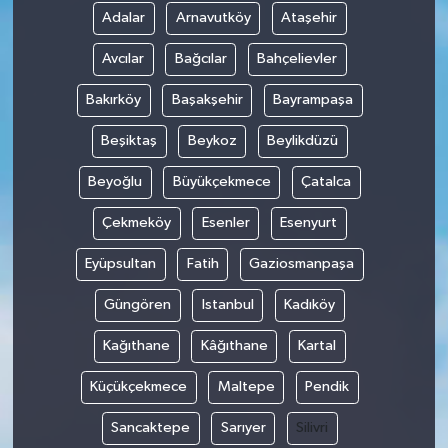
Adalar
Arnavutköy
Ataşehir
Avcılar
Bağcılar
Bahçelievler
Bakırköy
Başakşehir
Bayrampaşa
Beşiktaş
Beykoz
Beylikdüzü
Beyoğlu
Büyükçekmece
Çatalca
Çekmeköy
Esenler
Esenyurt
Eyüpsultan
Fatih
Gaziosmanpaşa
Güngören
Istanbul
Kadıköy
Kağıthane
Kâğıthane
Kartal
Küçükçekmece
Maltepe
Pendik
Sancaktepe
Sarıyer
Silivri