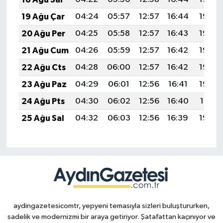
19 Ağu Çar
04:24
05:57
12:57
16:44
19:48
20 Ağu Per
04:25
05:58
12:57
16:43
19:46
21 Ağu Cum
04:26
05:59
12:57
16:42
19:45
22 Ağu Cts
04:28
06:00
12:57
16:42
19:44
23 Ağu Paz
04:29
06:01
12:56
16:41
19:42
24 Ağu Pts
04:30
06:02
12:56
16:40
19:41
25 Ağu Sal
04:32
06:03
12:56
16:39
19:39
aydingazetesicomtr, yepyeni temasıyla sizleri buluştururken,
sadelik ve modernizmi bir araya getiriyor. Şatafattan kaçınıyor ve