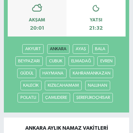
AKŞAM
YATSI
20:01
21:32
AKYURT
ANKARA
AYAŞ
BALA
BEYPAZARI
CUBUK
ELMADAĞ
EVREN
GÜDÜL
HAYMANA
KAHRAMANKAZAN
KALECİK
KIZILCAHAMAM
NALLIHAN
POLATLI
ÇAMLIDERE
ŞEREFLİKOÇHİSAR
ANKARA AYLIK NAMAZ VAKITLERI