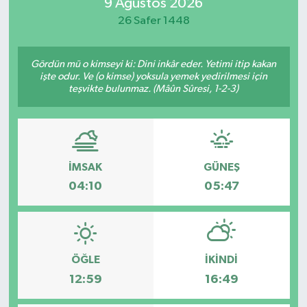
9 Ağustos 2026
26 Safer 1448
Gördün mü o kimseyi ki: Dini inkâr eder. Yetimi itip kakan
işte odur. Ve (o kimse) yoksula yemek yedirilmesi için
teşvikte bulunmaz. (Mâûn Sûresi, 1-2-3)
İMSAK
GÜNEŞ
04:10
05:47
ÖĞLE
İKINDI
12:59
16:49