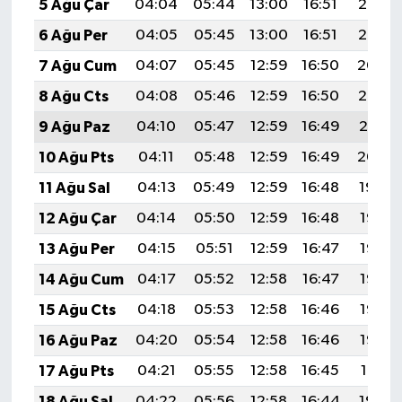
5 Ağu Çar
04:04
05:44
13:00
16:51
20:06
6 Ağu Per
04:05
05:45
13:00
16:51
20:05
7 Ağu Cum
04:07
05:45
12:59
16:50
20:04
8 Ağu Cts
04:08
05:46
12:59
16:50
20:02
9 Ağu Paz
04:10
05:47
12:59
16:49
20:01
10 Ağu Pts
04:11
05:48
12:59
16:49
20:00
11 Ağu Sal
04:13
05:49
12:59
16:48
19:59
12 Ağu Çar
04:14
05:50
12:59
16:48
19:57
13 Ağu Per
04:15
05:51
12:59
16:47
19:56
14 Ağu Cum
04:17
05:52
12:58
16:47
19:55
15 Ağu Cts
04:18
05:53
12:58
16:46
19:53
16 Ağu Paz
04:20
05:54
12:58
16:46
19:52
17 Ağu Pts
04:21
05:55
12:58
16:45
19:51
18 Ağu Sal
04:22
05:56
12:58
16:44
19:49