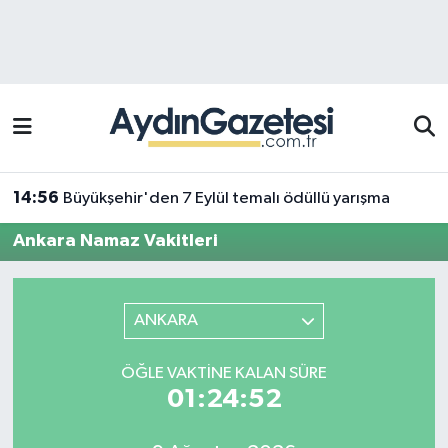
Efeler Hava Durumu
Efeler Trafik Yoğunluk Haritası
Süper Lig Puan Durumu ve Fikstür
14:56
Büyükşehir'den 7 Eylül temalı ödüllü yarışma
Tüm Manşetler
Ankara Namaz Vakitleri
Son Dakika Haberleri
ANKARA
Haber Arşivi
ÖĞLE VAKTINE KALAN SÜRE
01:24:52