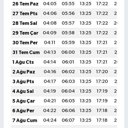
26 Tem Paz
04:05
05:55
13:25
17:22
20:46
27 Tem Pts
04:06
05:56
13:25
17:22
20:45
28 Tem Sal
04:08
05:57
13:25
17:22
20:44
29 Tem Çar
04:09
05:58
13:25
17:22
20:43
30 Tem Per
04:11
05:59
13:25
17:21
20:42
31 Tem Cum
04:13
06:00
13:25
17:21
20:41
1 Ağu Cts
04:14
06:01
13:25
17:21
20:40
2 Ağu Paz
04:16
06:02
13:25
17:20
20:39
3 Ağu Pts
04:17
06:03
13:25
17:20
20:37
4 Ağu Sal
04:19
06:04
13:25
17:19
20:36
5 Ağu Çar
04:21
06:05
13:25
17:19
20:35
6 Ağu Per
04:22
06:06
13:25
17:18
20:34
7 Ağu Cum
04:24
06:07
13:25
17:18
20:33