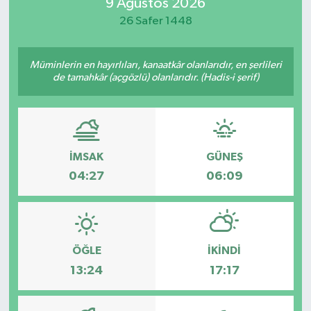
9 Ağustos 2026
26 Safer 1448
Müminlerin en hayırlıları, kanaatkâr olanlarıdır, en şerlileri
de tamahkâr (açgözlü) olanlarıdır. (Hadis-i şerif)
İMSAK
GÜNEŞ
04:27
06:09
ÖĞLE
İKINDI
13:24
17:17