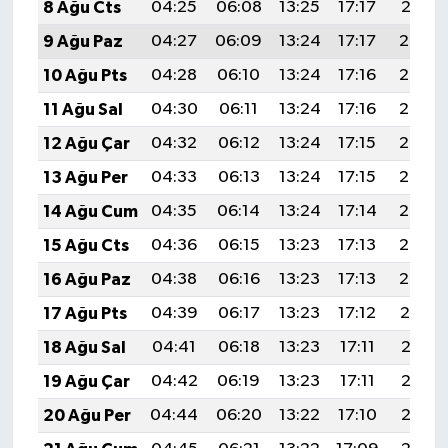
8 Ağu Cts
04:25
06:08
13:25
17:17
20:31
9 Ağu Paz
04:27
06:09
13:24
17:17
20:30
10 Ağu Pts
04:28
06:10
13:24
17:16
20:29
11 Ağu Sal
04:30
06:11
13:24
17:16
20:27
12 Ağu Çar
04:32
06:12
13:24
17:15
20:26
13 Ağu Per
04:33
06:13
13:24
17:15
20:25
14 Ağu Cum
04:35
06:14
13:24
17:14
20:23
15 Ağu Cts
04:36
06:15
13:23
17:13
20:22
16 Ağu Paz
04:38
06:16
13:23
17:13
20:20
17 Ağu Pts
04:39
06:17
13:23
17:12
20:19
18 Ağu Sal
04:41
06:18
13:23
17:11
20:18
19 Ağu Çar
04:42
06:19
13:23
17:11
20:16
20 Ağu Per
04:44
06:20
13:22
17:10
20:15