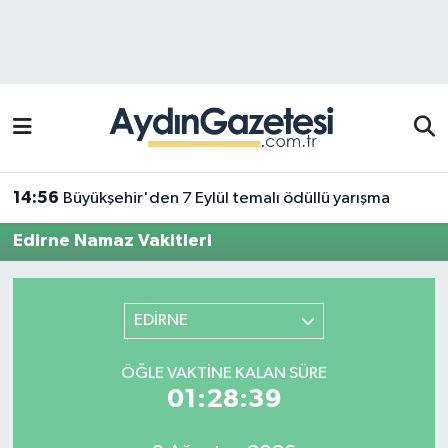
Efeler Hava Durumu
Efeler Trafik Yoğunluk Haritası
Süper Lig Puan Durumu ve Fikstür
14:56
Büyükşehir'den 7 Eylül temalı ödüllü yarışma
Tüm Manşetler
Edirne Namaz Vakitleri
Son Dakika Haberleri
EDİRNE
Haber Arşivi
ÖĞLE VAKTINE KALAN SÜRE
01:28:39