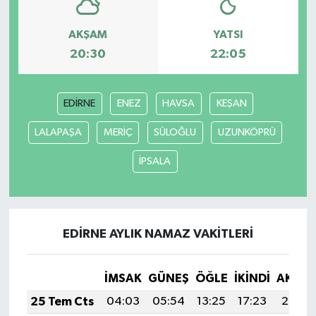
AKŞAM
YATSI
20:30
22:05
EDİRNE
ENEZ
HAVSA
KEŞAN
LALAPAŞA
MERİÇ
SÜLOĞLU
UZUNKÖPRÜ
İPSALA
EDİRNE AYLIK NAMAZ VAKITLERI
İMSAK
GÜNEŞ
ÖĞLE
İKINDI
AKŞA
25 Tem Cts
04:03
05:54
13:25
17:23
20:47