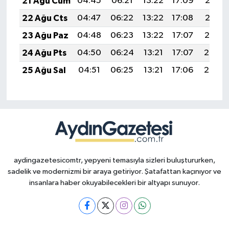
21 Ağu Cum
04:45
06:21
13:22
17:09
20:13
22 Ağu Cts
04:47
06:22
13:22
17:08
20:12
23 Ağu Paz
04:48
06:23
13:22
17:07
20:10
24 Ağu Pts
04:50
06:24
13:21
17:07
20:08
25 Ağu Sal
04:51
06:25
13:21
17:06
20:07
aydingazetesicomtr, yepyeni temasıyla sizleri buluştururken,
sadelik ve modernizmi bir araya getiriyor. Şatafattan kaçınıyor ve
insanlara haber okuyabilecekleri bir altyapı sunuyor.