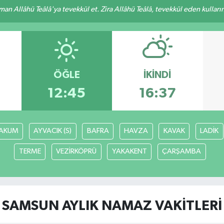
an Allâhü Teâlâ'ya tevekkül et. Zira Allâhü Teâlâ, tevekkül eden kullarını
ÖĞLE
İKINDI
12:45
16:37
AKUM
AYVACIK (S)
BAFRA
HAVZA
KAVAK
LADİK
TERME
VEZİRKÖPRÜ
YAKAKENT
ÇARŞAMBA
SAMSUN AYLIK NAMAZ VAKITLERI