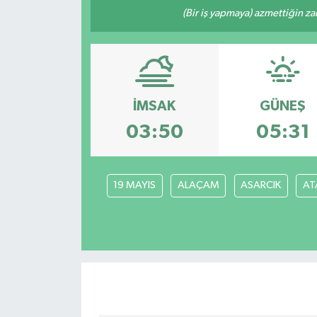
(Bir iş yapmaya) azmettiğin zam
İMSAK
GÜNEŞ
03:50
05:31
19 MAYIS
ALAÇAM
ASARCIK
AT