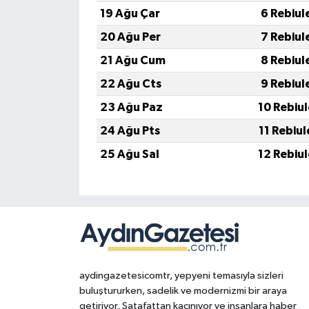
19 Ağu Çar
6 Rebiul
20 Ağu Per
7 Rebiul
21 Ağu Cum
8 Rebiul
22 Ağu Cts
9 Rebiul
23 Ağu Paz
10 Rebiu
24 Ağu Pts
11 Rebiu
25 Ağu Sal
12 Rebiu
aydingazetesicomtr, yepyeni temasıyla sizleri
buluştururken, sadelik ve modernizmi bir araya
getiriyor. Şatafattan kaçınıyor ve insanlara haber