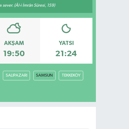
 sever. (Âl-i İmrân Sûresi, 159)
AKŞAM
YATSI
19:50
21:24
SALIPAZARI
SAMSUN
TEKKEKÖY