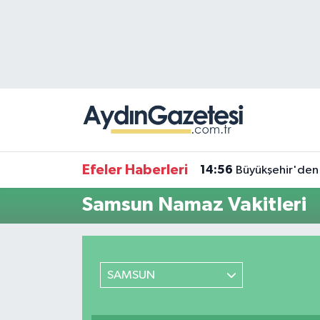
Efeler Hava Durumu
Efeler Trafik Yoğunluk Haritası
Süper Lig Puan Durumu ve Fikstür
Tüm Manşetler
Efeler Haberleri
14:56
Büyükşehir'den 
Son Dakika Haberleri
Samsun Namaz Vakitleri
Haber Arşivi
SAMSUN