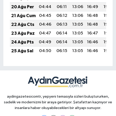
20 Ağu Per
04:44
06:11
13:06
16:49
19:50
21 Ağu Cum
04:45
06:12
13:06
16:48
19:49
22 Ağu Cts
04:46
06:13
13:05
16:48
19:48
23 Ağu Paz
04:47
06:14
13:05
16:47
19:47
24 Ağu Pts
04:49
06:14
13:05
16:46
19:45
25 Ağu Sal
04:50
06:15
13:05
16:46
19:44
aydingazetesicomtr, yepyeni temasıyla sizleri buluştururken,
sadelik ve modernizmi bir araya getiriyor. Şatafattan kaçınıyor ve
insanlara haber okuyabilecekleri bir altyapı sunuyor.