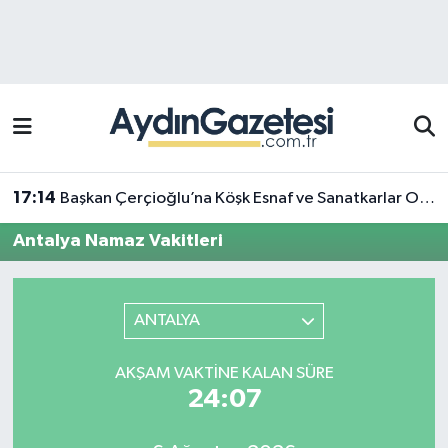
Efeler Hava Durumu
Efeler Trafik Yoğunluk Haritası
Süper Lig Puan Durumu ve Fikstür
17:14
Başkan Çerçioğlu’na Köşk Esnaf ve Sanatkarlar Odası’ndan ziyaret
Tüm Manşetler
Antalya Namaz Vakitleri
Son Dakika Haberleri
ANTALYA
Haber Arşivi
AKŞAM VAKTINE KALAN SÜRE
24:07