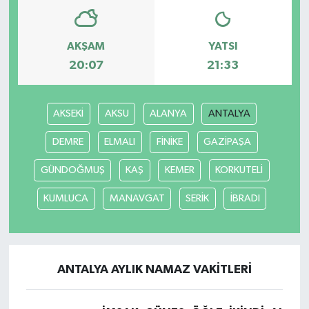
AKŞAM
YATSI
20:07
21:33
AKSEKİ
AKSU
ALANYA
ANTALYA
DEMRE
ELMALI
FİNİKE
GAZİPAŞA
GÜNDOĞMUŞ
KAŞ
KEMER
KORKUTELİ
KUMLUCA
MANAVGAT
SERİK
İBRADI
ANTALYA AYLIK NAMAZ VAKITLERI