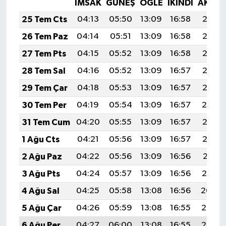
İMSAK
GÜNEŞ
ÖĞLE
İKINDI
AKŞA
25 Tem Cts
04:13
05:50
13:09
16:58
20:18
26 Tem Paz
04:14
05:51
13:09
16:58
20:17
27 Tem Pts
04:15
05:52
13:09
16:58
20:16
28 Tem Sal
04:16
05:52
13:09
16:57
20:15
29 Tem Çar
04:18
05:53
13:09
16:57
20:15
30 Tem Per
04:19
05:54
13:09
16:57
20:14
31 Tem Cum
04:20
05:55
13:09
16:57
20:13
1 Ağu Cts
04:21
05:56
13:09
16:57
20:12
2 Ağu Paz
04:22
05:56
13:09
16:56
20:11
3 Ağu Pts
04:24
05:57
13:09
16:56
20:10
4 Ağu Sal
04:25
05:58
13:08
16:56
20:09
5 Ağu Çar
04:26
05:59
13:08
16:55
20:08
6 Ağu Per
04:27
06:00
13:08
16:55
20:07