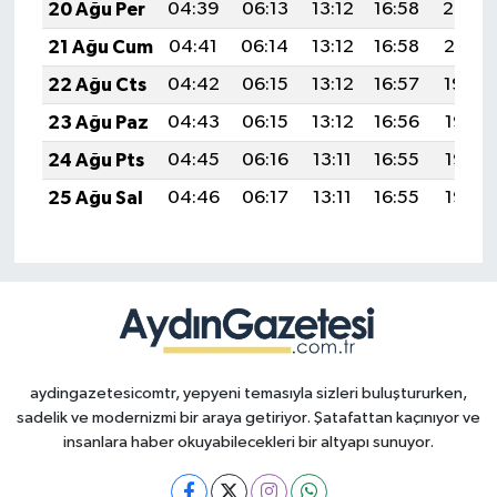
20 Ağu Per
04:39
06:13
13:12
16:58
20:02
21 Ağu Cum
04:41
06:14
13:12
16:58
20:01
22 Ağu Cts
04:42
06:15
13:12
16:57
19:59
23 Ağu Paz
04:43
06:15
13:12
16:56
19:58
24 Ağu Pts
04:45
06:16
13:11
16:55
19:56
25 Ağu Sal
04:46
06:17
13:11
16:55
19:55
aydingazetesicomtr, yepyeni temasıyla sizleri buluştururken,
sadelik ve modernizmi bir araya getiriyor. Şatafattan kaçınıyor ve
insanlara haber okuyabilecekleri bir altyapı sunuyor.