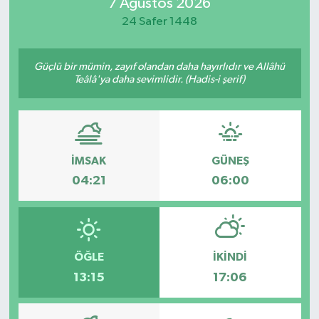
7 Ağustos 2026
24 Safer 1448
Güçlü bir mümin, zayıf olandan daha hayırlıdır ve Allâhü
Teâlâ'ya daha sevimlidir. (Hadis-i şerif)
İMSAK
GÜNEŞ
04:21
06:00
ÖĞLE
İKINDI
13:15
17:06