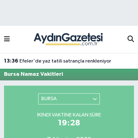
Efeler Hava Durumu
Efeler Trafik Yoğunluk Haritası
Süper Lig Puan Durumu ve Fikstür
13:36
Efeler'de yaz tatili satrançla renkleniyor
Tüm Manşetler
Bursa Namaz Vakitleri
Son Dakika Haberleri
BURSA
Haber Arşivi
İKINDI VAKTINE KALAN SÜRE
19:28