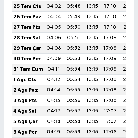
25 Tem Cts
04:02
05:48
13:15
17:10
20:33
26 Tem Paz
04:04
05:49
13:15
17:10
20:32
27 Tem Pts
04:05
05:50
13:15
17:10
20:31
28 Tem Sal
04:06
05:51
13:15
17:09
20:30
29 Tem Çar
04:08
05:52
13:15
17:09
20:29
30 Tem Per
04:09
05:53
13:15
17:09
20:28
31 Tem Cum
04:11
05:54
13:15
17:09
20:27
1 Ağu Cts
04:12
05:54
13:15
17:08
20:26
2 Ağu Paz
04:14
05:55
13:15
17:08
20:25
3 Ağu Pts
04:15
05:56
13:15
17:08
20:24
4 Ağu Sal
04:17
05:57
13:15
17:07
20:23
5 Ağu Çar
04:18
05:58
13:15
17:07
20:22
6 Ağu Per
04:19
05:59
13:15
17:06
20:20