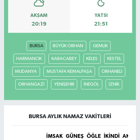
AKŞAM
YATSI
20:19
21:51
BURSA
BÜYÜK ORHAN
GEMLİK
HARMANCIK
KARACABEY
KELES
KESTEL
MUDANYA
MUSTAFA KEMALPAŞA
ORHANELİ
ORHANGAZİ
YENİŞEHİR
İNEGÖL
İZNİK
BURSA AYLIK NAMAZ VAKITLERI
İMSAK
GÜNEŞ
ÖĞLE
İKINDI
AKŞA