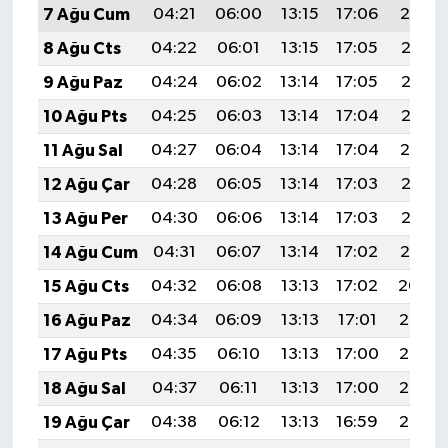
7 Ağu Cum
04:21
06:00
13:15
17:06
20:19
8 Ağu Cts
04:22
06:01
13:15
17:05
20:18
9 Ağu Paz
04:24
06:02
13:14
17:05
20:17
10 Ağu Pts
04:25
06:03
13:14
17:04
20:16
11 Ağu Sal
04:27
06:04
13:14
17:04
20:14
12 Ağu Çar
04:28
06:05
13:14
17:03
20:13
13 Ağu Per
04:30
06:06
13:14
17:03
20:12
14 Ağu Cum
04:31
06:07
13:14
17:02
20:10
15 Ağu Cts
04:32
06:08
13:13
17:02
20:09
16 Ağu Paz
04:34
06:09
13:13
17:01
20:08
17 Ağu Pts
04:35
06:10
13:13
17:00
20:06
18 Ağu Sal
04:37
06:11
13:13
17:00
20:05
19 Ağu Çar
04:38
06:12
13:13
16:59
20:03