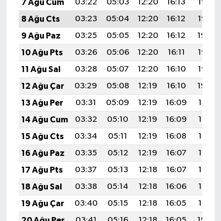
7 Ağu Cum
03:22
05:03
12:20
16:13
19:27
8 Ağu Cts
03:23
05:04
12:20
16:12
19:25
9 Ağu Paz
03:25
05:05
12:20
16:12
19:24
10 Ağu Pts
03:26
05:06
12:20
16:11
19:23
11 Ağu Sal
03:28
05:07
12:20
16:10
19:22
12 Ağu Çar
03:29
05:08
12:19
16:10
19:20
13 Ağu Per
03:31
05:09
12:19
16:09
19:19
14 Ağu Cum
03:32
05:10
12:19
16:09
19:18
15 Ağu Cts
03:34
05:11
12:19
16:08
19:16
16 Ağu Paz
03:35
05:12
12:19
16:07
19:15
17 Ağu Pts
03:37
05:13
12:18
16:07
19:13
18 Ağu Sal
03:38
05:14
12:18
16:06
19:12
19 Ağu Çar
03:40
05:15
12:18
16:05
19:10
20 Ağu Per
03:41
05:16
12:18
16:05
19:09