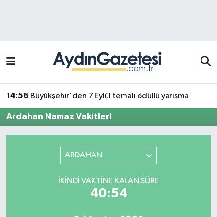
Efeler Hava Durumu
Efeler Trafik Yoğunluk Haritası
Süper Lig Puan Durumu ve Fikstür
14:56
Büyükşehir'den 7 Eylül temalı ödüllü yarışma
Tüm Manşetler
Ardahan Namaz Vakitleri
Son Dakika Haberleri
ARDAHAN
Haber Arşivi
İKINDI VAKTINE KALAN SÜRE
40:54