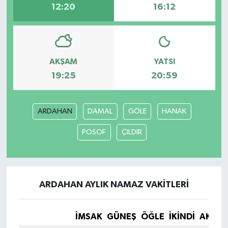
12:20
16:12
AKŞAM
YATSI
19:25
20:59
ARDAHAN
DAMAL
GÖLE
HANAK
POSOF
ÇILDIR
ARDAHAN AYLIK NAMAZ VAKITLERI
İMSAK
GÜNEŞ
ÖĞLE
İKINDI
AKŞA