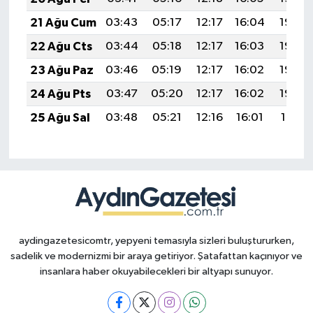
21 Ağu Cum
03:43
05:17
12:17
16:04
19:08
22 Ağu Cts
03:44
05:18
12:17
16:03
19:06
23 Ağu Paz
03:46
05:19
12:17
16:02
19:05
24 Ağu Pts
03:47
05:20
12:17
16:02
19:03
25 Ağu Sal
03:48
05:21
12:16
16:01
19:01
aydingazetesicomtr, yepyeni temasıyla sizleri buluştururken,
sadelik ve modernizmi bir araya getiriyor. Şatafattan kaçınıyor ve
insanlara haber okuyabilecekleri bir altyapı sunuyor.