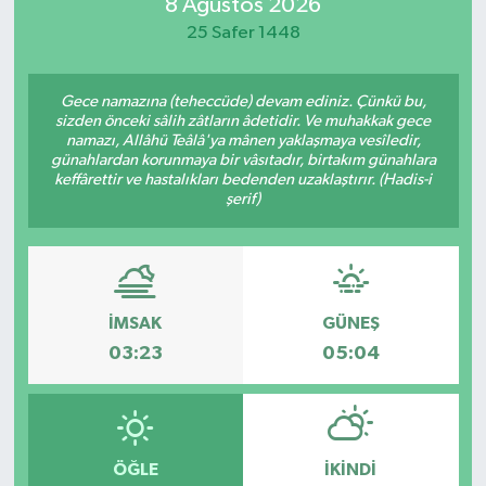
8 Ağustos 2026
25 Safer 1448
Gece namazına (teheccüde) devam ediniz. Çünkü bu,
sizden önceki sâlih zâtların âdetidir. Ve muhakkak gece
namazı, Allâhü Teâlâ'ya mânen yaklaşmaya vesîledir,
günahlardan korunmaya bir vâsıtadır, birtakım günahlara
keffârettir ve hastalıkları bedenden uzaklaştırır. (Hadis-i
şerif)
İMSAK
GÜNEŞ
03:23
05:04
ÖĞLE
İKINDI