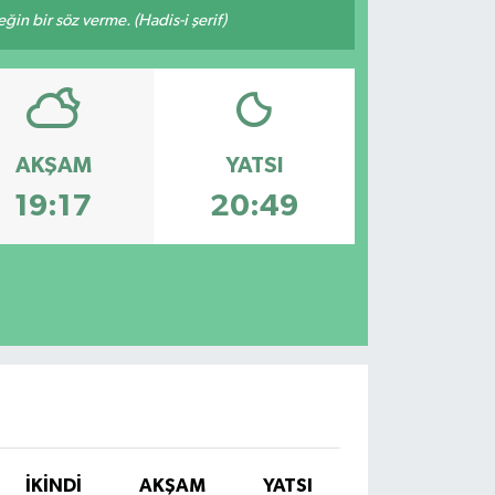
n bir söz verme. (Hadis-i şerif)
AKŞAM
YATSI
19:17
20:49
İKINDI
AKŞAM
YATSI