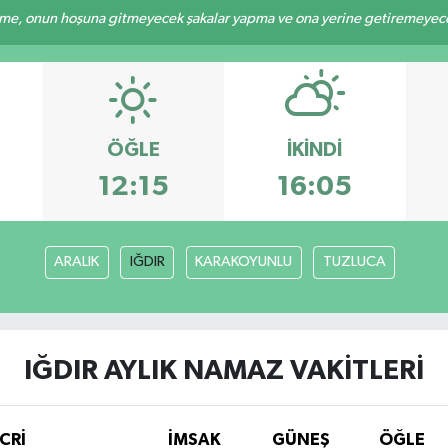
e, onun hoşuna gitmeyecek şakalar yapma ve ona yerine getiremeyeceği
ÖĞLE
İKINDI
12:15
16:05
ARALIK
IĞDIR
KARAKOYUNLU
TUZLUCA
IĞDIR AYLIK NAMAZ VAKITLERI
CRİ
İMSAK
GÜNEŞ
ÖĞLE