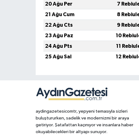
20 Ağu Per
7 Rebiul
21 Ağu Cum
8 Rebiul
22 Ağu Cts
9 Rebiul
23 Ağu Paz
10 Rebiu
24 Ağu Pts
11 Rebiu
25 Ağu Sal
12 Rebiu
aydingazetesicomtr, yepyeni temasıyla sizleri
buluştururken, sadelik ve modernizmi bir araya
getiriyor. Şatafattan kaçınıyor ve insanlara haber
okuyabilecekleri bir altyapı sunuyor.