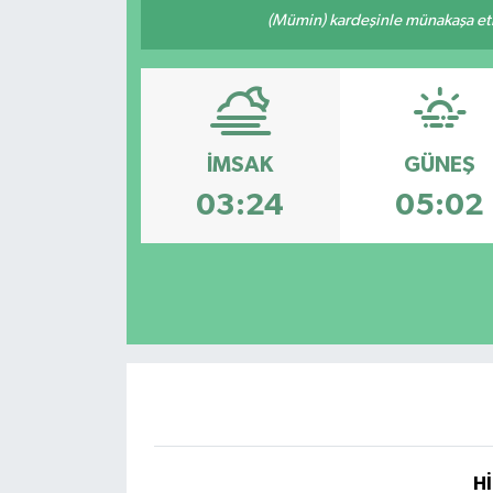
(Mümin) kardeşinle münakaşa etm
İMSAK
GÜNEŞ
03:24
05:02
Hİ