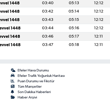
evvel 1448
03:40
05:13
12:12
evvel 1448
03:42
05:14
12:12
evvel 1448
03:43
05:15
12:12
levvel 1448
03:44
05:16
12:12
levvel 1448
03:46
05:17
12:11
levvel 1448
03:47
05:18
12:11
Efeler Hava Durumu
Efeler Trafik Yoğunluk Haritası
Puan Durumu ve Fikstür
Tüm Manşetler
Son Dakika Haberleri
Haber Arşivi