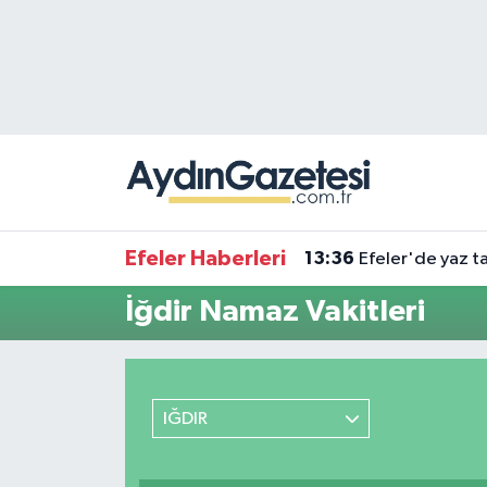
Efeler Hava Durumu
Efeler Trafik Yoğunluk Haritası
Süper Lig Puan Durumu ve Fikstür
Tüm Manşetler
Efeler Haberleri
13:36
Efeler'de yaz ta
Son Dakika Haberleri
İğdir Namaz Vakitleri
Haber Arşivi
IĞDIR