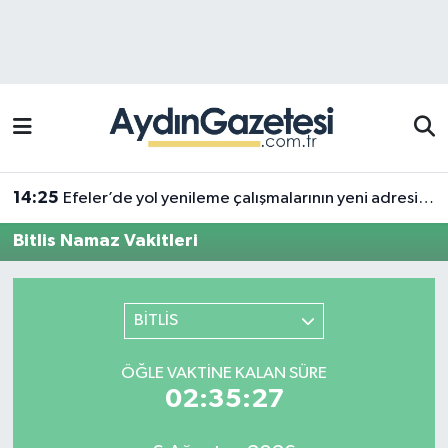
Efeler Hava Durumu
Efeler Trafik Yoğunluk Haritası
Süper Lig Puan Durumu ve Fikstür
14:25
Efeler’de yol yenileme çalışmalarının yeni adresi Pınardere Mahallesi
Tüm Manşetler
Bitlis Namaz Vakitleri
Son Dakika Haberleri
BİTLİS
Haber Arşivi
ÖĞLE VAKTINE KALAN SÜRE
02:35:27