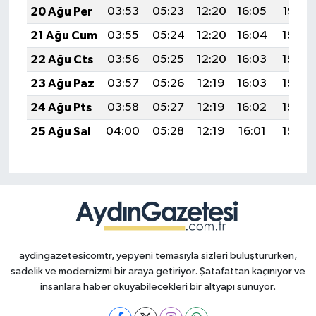
20 Ağu Per
03:53
05:23
12:20
16:05
19:07
21 Ağu Cum
03:55
05:24
12:20
16:04
19:06
22 Ağu Cts
03:56
05:25
12:20
16:03
19:04
23 Ağu Paz
03:57
05:26
12:19
16:03
19:03
24 Ağu Pts
03:58
05:27
12:19
16:02
19:02
25 Ağu Sal
04:00
05:28
12:19
16:01
19:00
aydingazetesicomtr, yepyeni temasıyla sizleri buluştururken,
sadelik ve modernizmi bir araya getiriyor. Şatafattan kaçınıyor ve
insanlara haber okuyabilecekleri bir altyapı sunuyor.