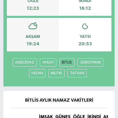
ÖĞLE
İKINDI
12:23
16:12
AKŞAM
YATSI
19:24
20:53
ADİLCEVAZ
AHLAT
BİTLİS
GÜROYMAK
HİZAN
MUTKİ
TATVAN
BİTLİS AYLIK NAMAZ VAKITLERI
İMSAK
GÜNEŞ
ÖĞLE
İKINDI
AKŞA