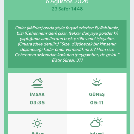
6 Ağustos 2026
23 Safer 1448
Onlar (kâfirler) orada şöyle feryad ederler: Ey Rabbimiz,
bizi (Cehennem'den) çıkar, (tekrar dünyaya gönder ki)
yaptığımız amellerden başka; sâlih amel işleyelim.
(Onlara şöyle denilir:) "Size, düşünecek bir kimsenin
düşüneceği kadar ömür vermedik mi ki? Hem size
Cehennem azâbından korkutan (peygamber) de geldi."
(Fâtır Sûresi, 37)
İMSAK
GÜNEŞ
03:35
05:11