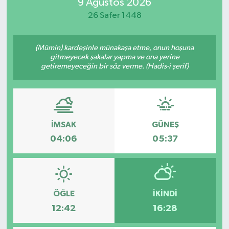
9 Ağustos 2026
26 Safer 1448
(Mümin) kardeşinle münakaşa etme, onun hoşuna
gitmeyecek şakalar yapma ve ona yerine
getiremeyeceğin bir söz verme. (Hadis-i şerif)
İMSAK
GÜNEŞ
04:06
05:37
ÖĞLE
İKINDI
12:42
16:28