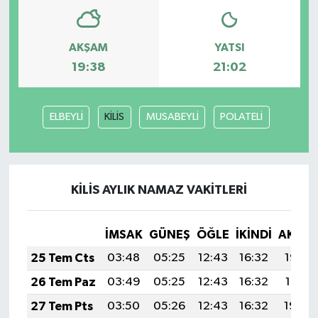
AKŞAM
YATSI
19:38
21:02
ELBEYLİ
KİLİS
MUSABEYLİ
POLATELİ
KİLİS AYLIK NAMAZ VAKITLERI
İMSAK
GÜNEŞ
ÖĞLE
İKINDI
AKŞA
25 Tem Cts
03:48
05:25
12:43
16:32
19:52
26 Tem Paz
03:49
05:25
12:43
16:32
19:51
27 Tem Pts
03:50
05:26
12:43
16:32
19:50