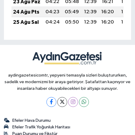
23 Ağu Paz
04:22
05:48
12:39
16:21
19:21
24 Ağu Pts
04:23
05:49
12:39
16:20
19:19
25 Ağu Sal
04:24
05:50
12:39
16:20
19:18
aydingazetesicomtr, yepyeni temasıyla sizleri buluştururken,
sadelik ve modernizmi bir araya getiriyor. Şatafattan kaçınıyor ve
insanlara haber okuyabilecekleri bir altyapı sunuyor.
Efeler Hava Durumu
Efeler Trafik Yoğunluk Haritası
Puan Durumu ve Fikstür