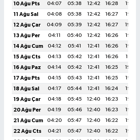
10 Ağu Pts
04:07
05:38
12:42
16:28
19:37
11 Ağu Sal
04:08
05:38
12:42
16:27
19:35
12 Ağu Çar
04:09
05:39
12:42
16:27
19:34
13 Ağu Per
04:11
05:40
12:42
16:26
19:33
14 Ağu Cum
04:12
05:41
12:41
16:26
19:32
15 Ağu Cts
04:13
05:42
12:41
16:26
19:31
16 Ağu Paz
04:14
05:42
12:41
16:25
19:30
17 Ağu Pts
04:15
05:43
12:41
16:25
19:28
18 Ağu Sal
04:17
05:44
12:41
16:24
19:27
19 Ağu Çar
04:18
05:45
12:40
16:23
19:26
20 Ağu Per
04:19
05:46
12:40
16:23
19:25
21 Ağu Cum
04:20
05:47
12:40
16:22
19:23
22 Ağu Cts
04:21
05:47
12:40
16:22
19:22