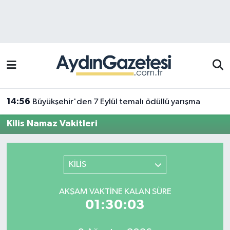
Efeler Hava Durumu
Efeler Trafik Yoğunluk Haritası
Süper Lig Puan Durumu ve Fikstür
14:56
Büyükşehir'den 7 Eylül temalı ödüllü yarışma
Tüm Manşetler
Kilis Namaz Vakitleri
Son Dakika Haberleri
KİLİS
Haber Arşivi
AKŞAM VAKTINE KALAN SÜRE
01:30:03