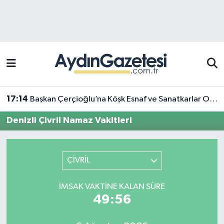
Efeler Hava Durumu
Efeler Trafik Yoğunluk Haritası
Süper Lig Puan Durumu ve Fikstür
17:14
Başkan Çerçioğlu’na Köşk Esnaf ve Sanatkarlar Odası’ndan ziyaret
Tüm Manşetler
Denizli Çivril Namaz Vakitleri
Son Dakika Haberleri
ÇİVRİL
Haber Arşivi
İMSAK VAKTINE KALAN SÜRE
49:56