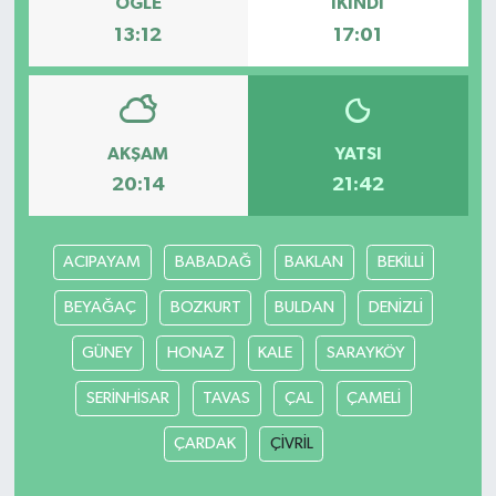
ÖĞLE
İKINDI
13:12
17:01
AKŞAM
YATSI
20:14
21:42
ACIPAYAM
BABADAĞ
BAKLAN
BEKİLLİ
BEYAĞAÇ
BOZKURT
BULDAN
DENİZLİ
GÜNEY
HONAZ
KALE
SARAYKÖY
SERİNHİSAR
TAVAS
ÇAL
ÇAMELİ
ÇARDAK
ÇİVRİL