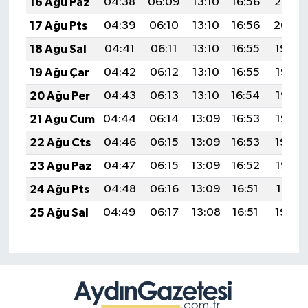
16 Ağu Paz
04:38
06:09
13:10
16:56
20:02
17 Ağu Pts
04:39
06:10
13:10
16:56
20:00
18 Ağu Sal
04:41
06:11
13:10
16:55
19:59
19 Ağu Çar
04:42
06:12
13:10
16:55
19:58
20 Ağu Per
04:43
06:13
13:10
16:54
19:56
21 Ağu Cum
04:44
06:14
13:09
16:53
19:55
22 Ağu Cts
04:46
06:15
13:09
16:53
19:54
23 Ağu Paz
04:47
06:15
13:09
16:52
19:52
24 Ağu Pts
04:48
06:16
13:09
16:51
19:51
25 Ağu Sal
04:49
06:17
13:08
16:51
19:49