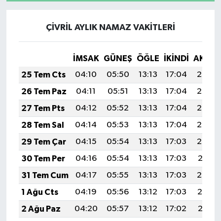
ÇİVRİL AYLIK NAMAZ VAKITLERI
İMSAK
GÜNEŞ
ÖĞLE
İKINDI
AKŞA
25 Tem Cts
04:10
05:50
13:13
17:04
20:25
26 Tem Paz
04:11
05:51
13:13
17:04
20:24
27 Tem Pts
04:12
05:52
13:13
17:04
20:23
28 Tem Sal
04:14
05:53
13:13
17:04
20:23
29 Tem Çar
04:15
05:54
13:13
17:03
20:22
30 Tem Per
04:16
05:54
13:13
17:03
20:21
31 Tem Cum
04:17
05:55
13:13
17:03
20:20
1 Ağu Cts
04:19
05:56
13:12
17:03
20:19
2 Ağu Paz
04:20
05:57
13:12
17:02
20:18