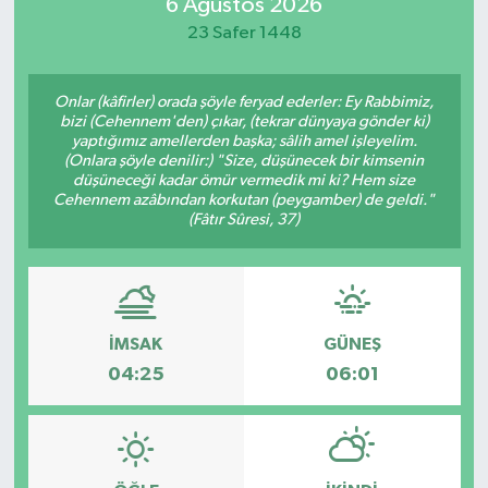
6 Ağustos 2026
23 Safer 1448
Onlar (kâfirler) orada şöyle feryad ederler: Ey Rabbimiz,
bizi (Cehennem'den) çıkar, (tekrar dünyaya gönder ki)
yaptığımız amellerden başka; sâlih amel işleyelim.
(Onlara şöyle denilir:) "Size, düşünecek bir kimsenin
düşüneceği kadar ömür vermedik mi ki? Hem size
Cehennem azâbından korkutan (peygamber) de geldi."
(Fâtır Sûresi, 37)
İMSAK
GÜNEŞ
04:25
06:01