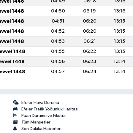
evvel 1448
04:49
06:18
13:16
evvel 1448
04:50
06:19
13:16
evvel 1448
04:51
06:20
13:15
evvel 1448
04:52
06:20
13:15
evvel 1448
04:53
06:21
13:15
levvel 1448
04:55
06:22
13:15
levvel 1448
04:56
06:23
13:14
levvel 1448
04:57
06:24
13:14
Efeler Hava Durumu
Efeler Trafik Yoğunluk Haritası
Puan Durumu ve Fikstür
Tüm Manşetler
Son Dakika Haberleri