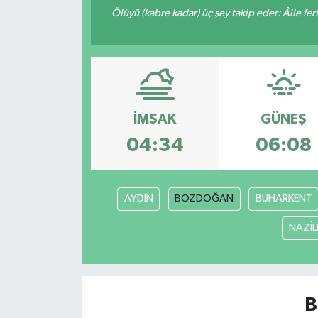
Ölüyü (kabre kadar) üç şey takip eder: Âile fertle
İMSAK
GÜNEŞ
04:34
06:08
AYDIN
BOZDOĞAN
BUHARKENT
NAZİLL
B