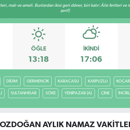
ri, malı ve ameli. Bunlardan ikisi geri döner, biri kalır: Âile fertleri ve 
şerif)
ÖĞLE
İKINDI
13:18
17:06
DİDİM
GERMENCİK
KARACASU
KARPUZLU
KOÇAR
İ
SULTANHİSAR
SÖKE
YENİPAZAR (A)
ÇİNE
İNCİR
OZDOĞAN AYLIK NAMAZ VAKITLE