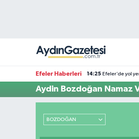
Efeler Hava Durumu
Efeler Trafik Yoğunluk Haritası
Süper Lig Puan Durumu ve Fikstür
Tüm Manşetler
Efeler Haberleri
14:25
Efeler’de yol ye
Son Dakika Haberleri
Aydin Bozdoğan Namaz Va
Haber Arşivi
BOZDOĞAN