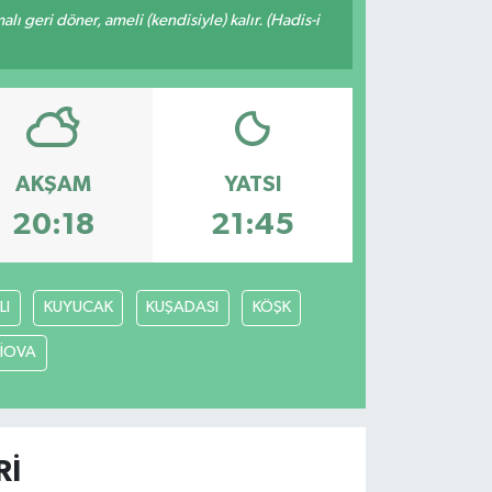
malı geri döner, ameli (kendisiyle) kalır. (Hadis-i
AKŞAM
YATSI
20:18
21:45
LI
KUYUCAK
KUŞADASI
KÖŞK
LİOVA
RI