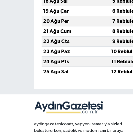
18 Ağu Sal
5 Rebiul
19 Ağu Çar
6 Rebiul
20 Ağu Per
7 Rebiul
21 Ağu Cum
8 Rebiul
22 Ağu Cts
9 Rebiul
23 Ağu Paz
10 Rebiu
24 Ağu Pts
11 Rebiu
25 Ağu Sal
12 Rebiu
aydingazetesicomtr, yepyeni temasıyla sizleri
buluştururken, sadelik ve modernizmi bir araya