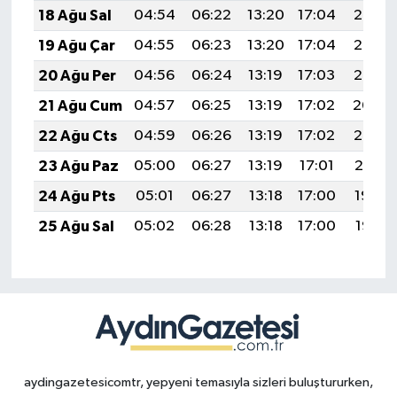
18 Ağu Sal
04:54
06:22
13:20
17:04
20:07
19 Ağu Çar
04:55
06:23
13:20
17:04
20:06
20 Ağu Per
04:56
06:24
13:19
17:03
20:05
21 Ağu Cum
04:57
06:25
13:19
17:02
20:04
22 Ağu Cts
04:59
06:26
13:19
17:02
20:02
23 Ağu Paz
05:00
06:27
13:19
17:01
20:01
24 Ağu Pts
05:01
06:27
13:18
17:00
19:59
25 Ağu Sal
05:02
06:28
13:18
17:00
19:58
aydingazetesicomtr, yepyeni temasıyla sizleri buluştururken,