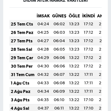
DİDİM AYLIK NAMAZ VAKITLERI
İMSAK
GÜNEŞ
ÖĞLE
İKINDI
AKŞA
25 Tem Cts
04:24
06:02
13:23
17:12
20:33
26 Tem Paz
04:25
06:03
13:23
17:12
20:32
27 Tem Pts
04:27
06:04
13:23
17:12
20:31
28 Tem Sal
04:28
06:05
13:23
17:12
20:30
29 Tem Çar
04:29
06:06
13:22
17:12
20:29
30 Tem Per
04:30
06:06
13:22
17:12
20:28
31 Tem Cum
04:32
06:07
13:22
17:11
20:28
1 Ağu Cts
04:33
06:08
13:22
17:11
20:27
2 Ağu Paz
04:34
06:09
13:22
17:11
20:26
3 Ağu Pts
04:35
06:10
13:22
17:10
20:25
4 Ağu Sal
04:37
06:11
13:22
17:10
20:24