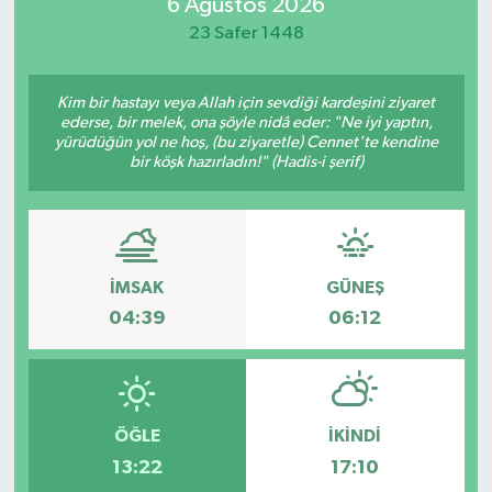
6 Ağustos 2026
23 Safer 1448
Kim bir hastayı veya Allah için sevdiği kardeşini ziyaret
ederse, bir melek, ona şöyle nidâ eder: "Ne iyi yaptın,
yürüdüğün yol ne hoş, (bu ziyaretle) Cennet'te kendine
bir köşk hazırladın!" (Hadis-i şerif)
İMSAK
GÜNEŞ
04:39
06:12
ÖĞLE
İKINDI
13:22
17:10