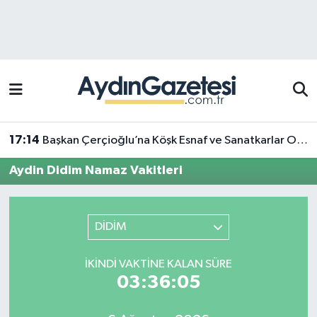
Efeler Hava Durumu
Efeler Trafik Yoğunluk Haritası
Süper Lig Puan Durumu ve Fikstür
17:14
Başkan Çerçioğlu’na Köşk Esnaf ve Sanatkarlar Odası’ndan ziyaret
Tüm Manşetler
Aydin Didim Namaz Vakitleri
Son Dakika Haberleri
DİDİM
Haber Arşivi
İKINDI VAKTINE KALAN SÜRE
03:36:05