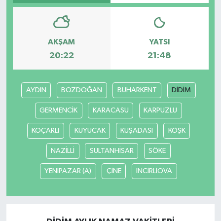
AKŞAM
YATSI
20:22
21:48
AYDIN
BOZDOĞAN
BUHARKENT
DİDİM
GERMENCİK
KARACASU
KARPUZLU
KOÇARLI
KUYUCAK
KUŞADASI
KÖŞK
NAZİLLİ
SULTANHİSAR
SÖKE
YENİPAZAR (A)
ÇİNE
İNCİRLİOVA